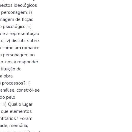
spectos ideológicos
 personagem; ii)
onagem de ficção
sicológico; iii)
na e a representação
; iv) discutir sobre
o-a como um romance
m a personagem ao
omo-nos a responder
tituição da
a obra,
processos?; ii)
 análise, constrói-se
do pelo
iii) Qual o lugar
e que elementos
ntitários? Foram
dade, memória,