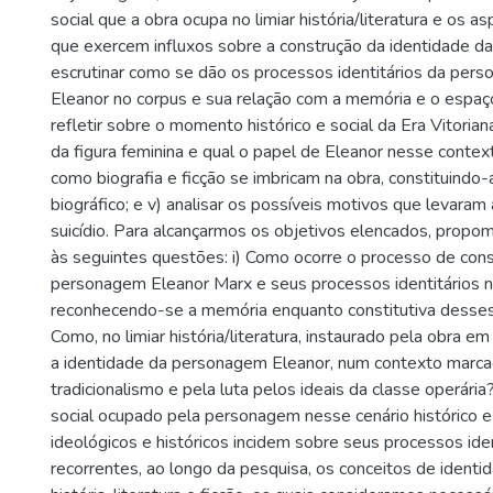
social que a obra ocupa no limiar história/literatura e os a
que exercem influxos sobre a construção da identidade da
escrutinar como se dão os processos identitários da pers
Eleanor no corpus e sua relação com a memória e o espaço p
refletir sobre o momento histórico e social da Era Vitoria
da figura feminina e qual o papel de Eleanor nesse contexto
como biografia e ficção se imbricam na obra, constituind
biográfico; e v) analisar os possíveis motivos que levara
suicídio. Para alcançarmos os objetivos elencados, prop
às seguintes questões: i) Como ocorre o processo de cons
personagem Eleanor Marx e seus processos identitários n
reconhecendo-se a memória enquanto constitutiva desses 
Como, no limiar história/literatura, instaurado pela obra em
a identidade da personagem Eleanor, num contexto marca
tradicionalismo e pela luta pelos ideais da classe operária?; 
social ocupado pela personagem nesse cenário histórico 
ideológicos e históricos incidem sobre seus processos ide
recorrentes, ao longo da pesquisa, os conceitos de identi