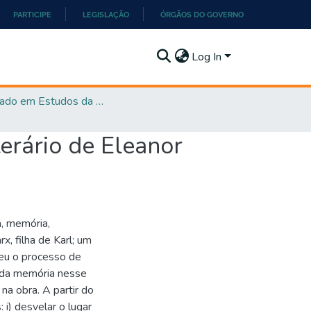
PARTICIPE
LEGISLAÇÃO
ÓRGÃOS DO GOVERNO
Log In
Mestrado em Estudos da Linguagem - PPGEL
erário de Eleanor
a, memória,
x, filha de Karl; um
deu o processo de
a da memória nesse
 na obra. A partir do
 i) desvelar o lugar