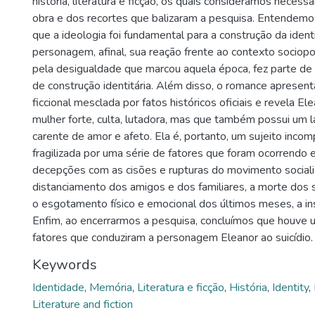
história, literatura e ficção, os quais consideramos necessá
obra e dos recortes que balizaram a pesquisa. Entendemos
que a ideologia foi fundamental para a construção da iden
personagem, afinal, sua reação frente ao contexto sociopol
pela desigualdade que marcou aquela época, fez parte de
de construção identitária. Além disso, o romance apresent
ficcional mesclada por fatos históricos oficiais e revela 
mulher forte, culta, lutadora, mas que também possui um l
carente de amor e afeto. Ela é, portanto, um sujeito inco
fragilizada por uma série de fatores que foram ocorrendo 
decepções com as cisões e rupturas do movimento sociali
distanciamento dos amigos e dos familiares, a morte dos 
o esgotamento físico e emocional dos últimos meses, a ins
Enfim, ao encerrarmos a pesquisa, concluímos que houve 
fatores que conduziram a personagem Eleanor ao suicídio.
Keywords
Identidade
,
Memória
,
Literatura e ficção
,
História
,
Identity
,
Literature and fiction