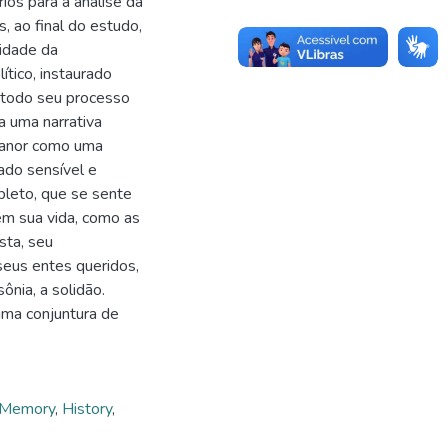
rios para a análise da
, ao final do estudo,
tidade da
ítico, instaurado
 todo seu processo
a uma narrativa
Eleanor como uma
ado sensível e
mpleto, que se sente
em sua vida, como as
sta, seu
seus entes queridos,
ônia, a solidão.
uma conjuntura de
Memory
,
History
,