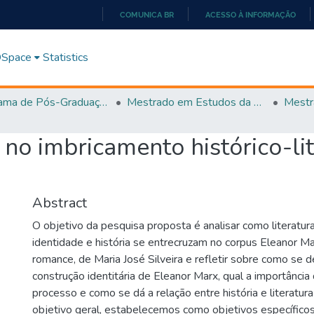
COMUNICA BR
ACESSO À INFORMAÇÃO
IR
PARA
 DSpace
Statistics
O
CONTEÚDO
Programa de Pós-Graduação em Estudos da Linguagem (PPGEL)
Mestrado em Estudos da Linguagem - PPGEL
no imbricamento histórico-lit
Abstract
O objetivo da pesquisa proposta é analisar como literatur
identidade e história se entrecruzam no corpus Eleanor Mar
romance, de Maria José Silveira e refletir sobre como se 
construção identitária de Eleanor Marx, qual a importânci
processo e como se dá a relação entre história e literatura
objetivo geral, estabelecemos como objetivos específicos: