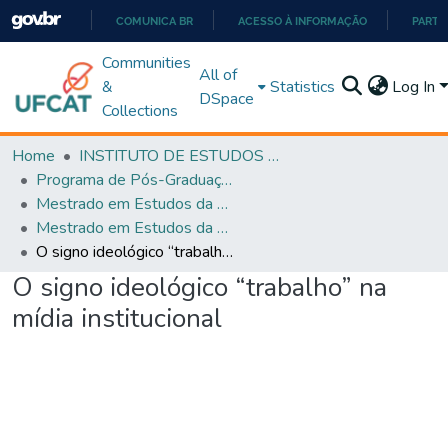
COMUNICA BR
ACESSO À INFORMAÇÃO
PARTI
IR
Communities
All of
PARA
&
Statistics
Log In
DSpace
O
Collections
CONTEÚDO
Home
INSTITUTO DE ESTUDOS DA LINGUAGEM
Programa de Pós-Graduação em Estudos da Linguagem (PPGEL)
Mestrado em Estudos da Linguagem - PPGEL
Mestrado em Estudos da Linguagem - PPGEL
O signo ideológico “trabalho” na mídia institucional
O signo ideológico “trabalho” na
mídia institucional