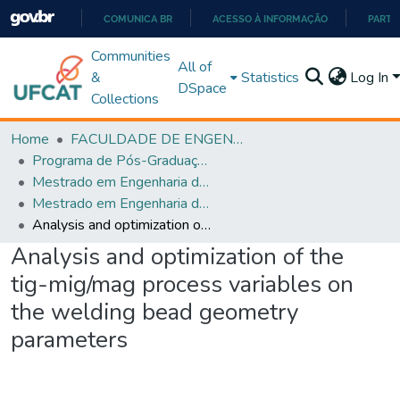
COMUNICA BR
ACESSO À INFORMAÇÃO
PARTI
IR
Communities
All of
PARA
&
Statistics
Log In
DSpace
O
Collections
CONTEÚDO
Home
FACULDADE DE ENGENHARIA
Programa de Pós-Graduação em Engenharia de Produção (PPGEP)
Mestrado em Engenharia de Produção
Mestrado em Engenharia de Produção
Analysis and optimization of the tig-mig/mag process variables on the welding bead geometry parameters
Analysis and optimization of the
tig-mig/mag process variables on
the welding bead geometry
parameters