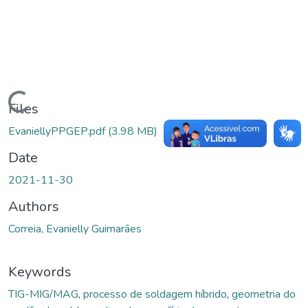
Loading...
Files
EvaniellyPPGEP.pdf
(3.98 MB)
Date
2021-11-30
Authors
Correia, Evanielly Guimarães
Keywords
TIG-MIG/MAG
,
processo de soldagem híbrido
,
geometria do