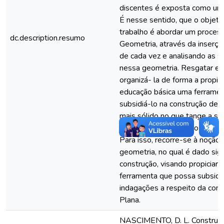
discentes é exposta como um
É nesse sentido, que o objeti
trabalho é abordar um proces
dc.description.resumo
Geometria, através da inserç
de cada vez e analisando as 
nessa geometria. Resgatar es
organizá- la de forma a propic
educação básica uma ferrame
subsidiá-lo na construção de
mais sólido no que tange a s
geometria é o objetivo central
Para isso, recorre-se à noçã
geometria, no qual é dado sign
construção, visando propiciar
ferramenta que possa subsidiá
indagações a respeito da con
Plana.
NASCIMENTO, D. L. Construçã