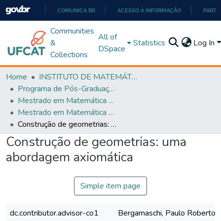
COMUNICA BR
ACESSO À INFORMAÇÃO
PARTI
IR
Communities
All of
PARA
&
Statistics
Log In
DSpace
O
Collections
CONTEÚDO
Home
INSTITUTO DE MATEMÁTICA E TECNOLOGIA
Programa de Pós-Graduação em Matemática (PROFMAT)
Mestrado em Matemática em Rede Nacional - PROFMAT
Mestrado em Matemática em Rede Nacional - PROFMAT
Construção de geometrias: uma abordagem axiomática
Construção de geometrias: uma
abordagem axiomática
Simple item page
dc.contributor.advisor-co1
Bergamaschi, Paulo Roberto