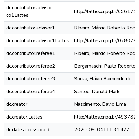
dc.contributor.advisor-
http://lattes.cnpq.br/6961
co1Lattes
dc.contributor.advisor1
Ribeiro, Márcio Roberto Roch
dc.contributor.advisor1Lattes
http://lattes.cnpq.br/0780
dc.contributor.referee1
Ribeiro, Marcio Roberto Roch
dc.contributor.referee2
Bergamaschi, Paulo Roberto
dc.contributor.referee3
Souza, Flávio Raimundo de
dc.contributor.referee4
Santee, Donald Mark
dc.creator
Nascimento, David Lima
dc.creator.Lattes
http://lattes.cnpq.br/4937
dc.date.accessioned
2020-09-04T11:31:47Z