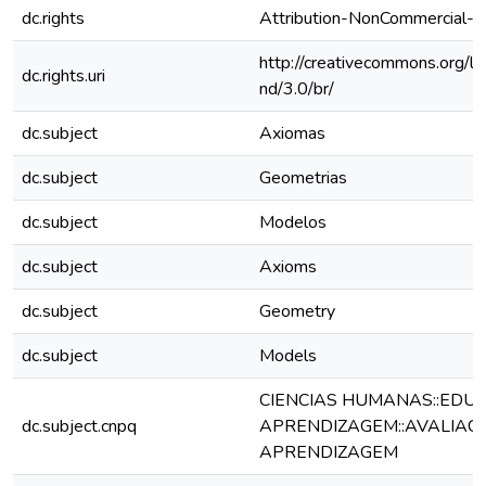
dc.rights
Attribution-NonCommercial-No
http://creativecommons.org/li
dc.rights.uri
nd/3.0/br/
dc.subject
Axiomas
dc.subject
Geometrias
dc.subject
Modelos
dc.subject
Axioms
dc.subject
Geometry
dc.subject
Models
CIENCIAS HUMANAS::EDUC
dc.subject.cnpq
APRENDIZAGEM::AVALIAC
APRENDIZAGEM