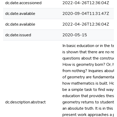
dc.date.accessioned
2022-04-26T12:36:04Z
dc.date.available
2020-09-04T11:31:47Z
dc.date.available
2022-04-26T12:36:04Z
dc.date.issued
2020-05-15
In basic education or in the te
is shown that there are no ref
questions about the construct
How is geometry born? Or, ho
from nothing? Inquiries abou
of geometry are fundamental 
how mathematics is built. Howe
be a simple task to find ways 
education that provides these 
dc.description.abstract
geometry returns to students
an absolute truth. It is in this 
present work approaches a p