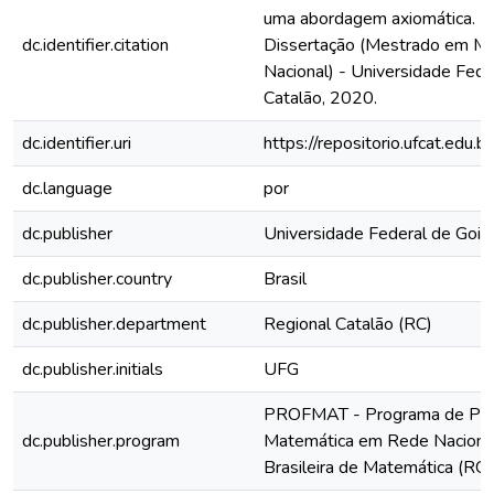
uma abordagem axiomática. 2
dc.identifier.citation
Dissertação (Mestrado em M
Nacional) - Universidade Fede
Catalão, 2020.
dc.identifier.uri
https://repositorio.ufcat.edu
dc.language
por
dc.publisher
Universidade Federal de Goiá
dc.publisher.country
Brasil
dc.publisher.department
Regional Catalão (RC)
dc.publisher.initials
UFG
PROFMAT - Programa de Pó
dc.publisher.program
Matemática em Rede Nacional
Brasileira de Matemática (RC)