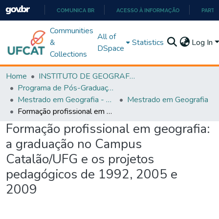
COMUNICA BR
ACESSO À INFORMAÇÃO
PARTI
IR
Communities
All of
PARA
&
Statistics
Log In
DSpace
O
Collections
CONTEÚDO
Home
INSTITUTO DE GEOGRAFIA
Programa de Pós-Graduação em Geografia - PPGGEO
Mestrado em Geografia - PPGGEO
Mestrado em Geografia
Formação profissional em geografia: a graduação no Campus Catalão/UFG e os projetos pedagógicos de 1992, 2005 e 2009
Formação profissional em geografia:
a graduação no Campus
Catalão/UFG e os projetos
pedagógicos de 1992, 2005 e
2009