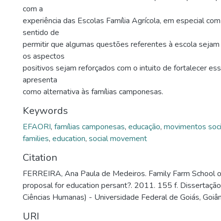
com a
experiência das Escolas Família Agrícola, em especial co
sentido de
permitir que algumas questões referentes à escola seja
os aspectos
positivos sejam reforçados com o intuito de fortalecer es
apresenta
como alternativa às famílias camponesas.
Keywords
EFAORI
,
famílias camponesas
,
educação
,
movimentos soci
families
,
education
,
social movement
Citation
FERREIRA, Ana Paula de Medeiros. Family Farm School of
proposal for education persant?. 2011. 155 f. Dissertaç
Ciências Humanas) - Universidade Federal de Goiás, Goiân
URI