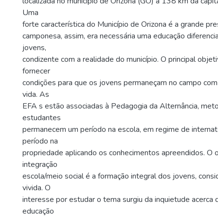
localizada no município de Orizona (GO) a 138 km da capita
Uma
forte característica do Município de Orizona é a grande pre
camponesa, assim, era necessária uma educação diferenci
jovens,
condizente com a realidade do município. O principal objet
fornecer
condições para que os jovens permaneçam no campo com
vida. As
EFA s estão associadas à Pedagogia da Alternância, meto
estudantes
permanecem um período na escola, em regime de interna
período na
propriedade aplicando os conhecimentos apreendidos. O o
integração
escola/meio social é a formação integral dos jovens, cons
vivida. O
interesse por estudar o tema surgiu da inquietude acerca
educação