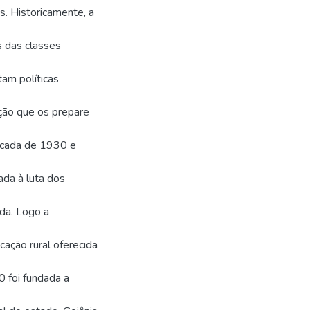
s. Historicamente, a
es das classes
tam políticas
ção que os prepare
década de 1930 e
ada à luta dos
ada. Logo a
cação rural oferecida
 foi fundada a