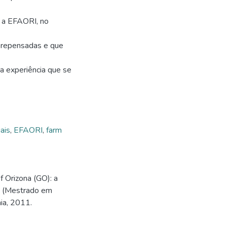
m a EFAORI, no
m repensadas e que
sa experiência que se
ais
,
EFAORI
,
farm
 Orizona (GO): a
ão (Mestrado em
ia, 2011.