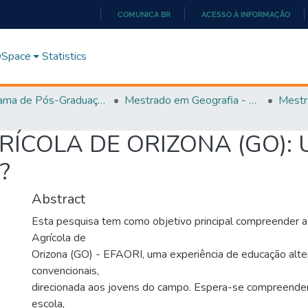
COMUNICA BR
ACESSO À INFORMAÇÃO
IR
PARA
 DSpace
Statistics
O
CONTEÚDO
Programa de Pós-Graduação em Geografia - PPGGEO
Mestrado em Geografia - PPGGEO
Mestr
ÍCOLA DE ORIZONA (GO): U
?
Abstract
Esta pesquisa tem como objetivo principal compreender a
Agrícola de
Orizona (GO) - EFAORI, uma experiência de educação alte
convencionais,
direcionada aos jovens do campo. Espera-se compreender
escola,