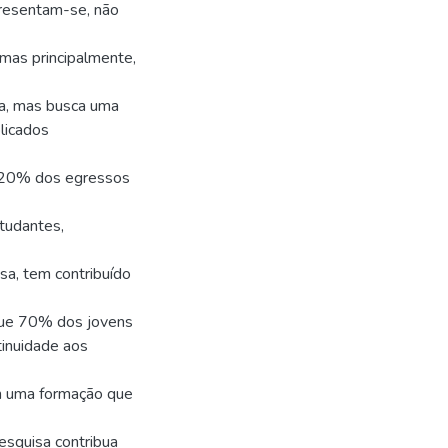
presentam-se, não
mas principalmente,
a, mas busca uma
licados
m 20% dos egressos
tudantes,
sa, tem contribuído
que 70% dos jovens
tinuidade aos
m uma formação que
esquisa contribua