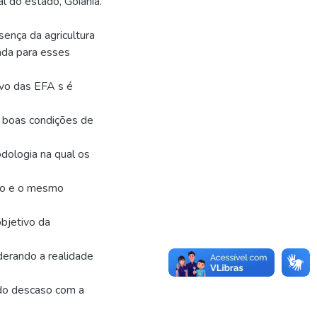
l do estado, Goiânia.
sença da agricultura
ada para esses
ivo das EFA s é
 boas condições de
dologia na qual os
to e o mesmo
bjetivo da
iderando a realidade
 do descaso com a