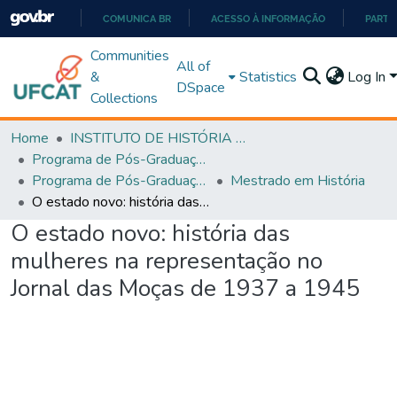
COMUNICA BR
ACESSO À INFORMAÇÃO
PARTI
IR
Communities
All of
PARA
&
Statistics
Log In
DSpace
O
Collections
CONTEÚDO
Home
INSTITUTO DE HISTÓRIA E CIÊNCIAS SOCIAIS
Programa de Pós-Graduação em História, Cultura e Formação de Professores (PPGH-MP)
Programa de Pós-Graduação em História, Cultura e Formação de Professores - PPGH-MP
Mestrado em História
O estado novo: história das mulheres na representação no Jornal das Moças de 1937 a 1945
O estado novo: história das
mulheres na representação no
Jornal das Moças de 1937 a 1945