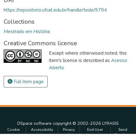
URI
https://repositorio.ufcat.edu.br/handle/tede/9794
Collections
Mestrado em História
Creative Commons license
Except where otherwised noted, this
item's license is described as
Acesso
Aberto
Full item page
DSpace software
copyright © 2002-2026
LYRASIS
Cookie
Accessibility
Privacy
End User
Send
settings
settings
policy
Agreement
Feedback