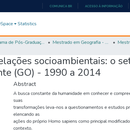
COMUNICA BR
ACESSO À INFORMAÇÃO
IR
PARA
 DSpace
Statistics
O
CONTEÚDO
Programa de Pós-Graduação em Geografia - PPGGEO
Mestrado em Geografia - PPGGEO
Mestr
 relações socioambientais: o s
nte (GO) - 1990 a 2014
Abstract
A busca constante da humanidade em conhecer e compree
suas
transformações leva-nos a questionamentos e estudos p
elencando as
ações do próprio Homo sapiens como principal modificad
contexto,