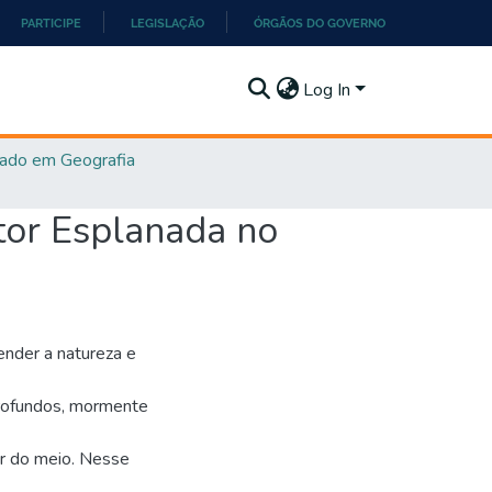
PARTICIPE
LEGISLAÇÃO
ÓRGÃOS DO GOVERNO
Log In
ado em Geografia
etor Esplanada no
nder a natureza e
rofundos, mormente
or do meio. Nesse