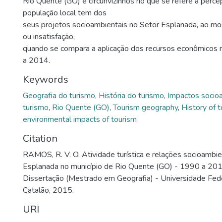
Rio Quente (GO) e circunvizinhos no que se refere à perc
população local tem dos
seus projetos socioambientais no Setor Esplanada, ao mos
ou insatisfação,
quando se compara a aplicação dos recursos econômicos
a 2014.
Keywords
Geografia do turismo
,
História do turismo
,
Impactos socio
turismo
,
Rio Quente (GO)
,
Tourism geography
,
History of 
environmental impacts of tourism
Citation
RAMOS, R. V. O. Atividade turística e relações socioambien
Esplanada no município de Rio Quente (GO) - 1990 a 201
Dissertação (Mestrado em Geografia) - Universidade Fede
Catalão, 2015.
URI