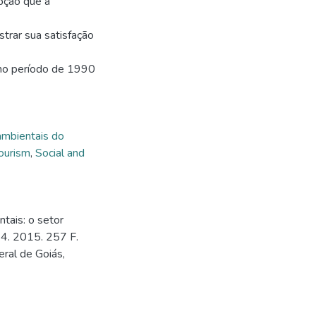
epção que a
trar sua satisfação
 no período de 1990
ambientais do
tourism
,
Social and
tais: o setor
4. 2015. 257 F.
ral de Goiás,