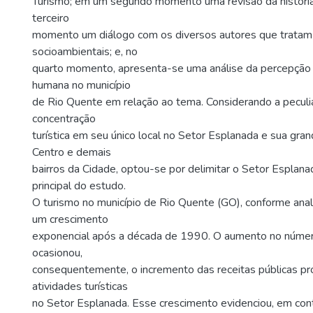
Turismo; em um segundo momento uma revisão da históri
terceiro
momento um diálogo com os diversos autores que tratam
socioambientais; e, no
quarto momento, apresenta-se uma análise da percepção
humana no município
de Rio Quente em relação ao tema. Considerando a peculia
concentração
turística em seu único local no Setor Esplanada e sua gran
Centro e demais
bairros da Cidade, optou-se por delimitar o Setor Esplan
principal do estudo.
O turismo no município de Rio Quente (GO), conforme ana
um crescimento
exponencial após a década de 1990. O aumento no número
ocasionou,
consequentemente, o incremento das receitas públicas pr
atividades turísticas
no Setor Esplanada. Esse crescimento evidenciou, em contr