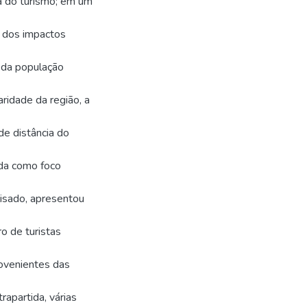
a do turismo; em um
 dos impactos
 da população
ridade da região, a
de distância do
ada como foco
lisado, apresentou
 de turistas
ovenientes das
apartida, várias