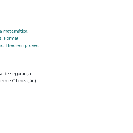
ca matemática
,
s
,
Formal
ic
,
Theorem prover
,
ma de segurança
gem e Otimização) -