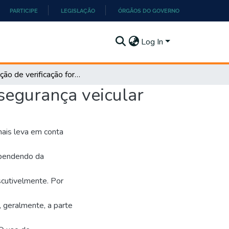
PARTICIPE
LEGISLAÇÃO
ÓRGÃOS DO GOVERNO
Log In
Aplicação de verificação formal em um sistema de segurança veicular
segurança veicular
ais leva em conta
ependendo da
scutivelmente. Por
, geralmente, a parte