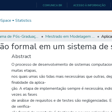
COMUNICA BR
ACESSO À INFORMAÇÃO
IR
PARA
 DSpace
Statistics
O
CONTEÚDO
Programa de Pós-Graduação em Modelagem e Otimização (PPGMO)
Mestrado em Modelagem e Otimização - PPGMO
ção formal em um sistema de 
Abstract
O processo de desenvolvimento de sistemas computacion
muitas etapas,
nos quais umas são tidas mais necessárias que outras, d
finalidade da aplica-
ção. A etapa de implementação sempre é necessária, indi
vezes as fases
de análise de requisitos e de testes são negligenciadas. E
de verifica-