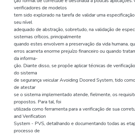
ção formal de corretude é destinada a poucas aplicações.
verificadores de modelos
tem sido explorado na tarefa de validar uma especificaç
seu nível
adequado de abstração, sobretudo, na validação de espec
sistemas críticos, principalmente
quando estes envolvem a preservação da vida humana, qu
erros acarreta enorme prejuízo financeiro ou quando trat
da informa-
ção. Diante disso, se propõe aplicar técnicas de verificaçã
do sistema
de segurança veicular Avoiding Doored System, tido como c
de atestar
se o sistema implementado atende, fielmente, os requisit
propostos. Para tal, foi
utilizada como ferramenta para a verificação de sua corret
and Verification
System - PVS, detalhando e documentando todas as et
processo de