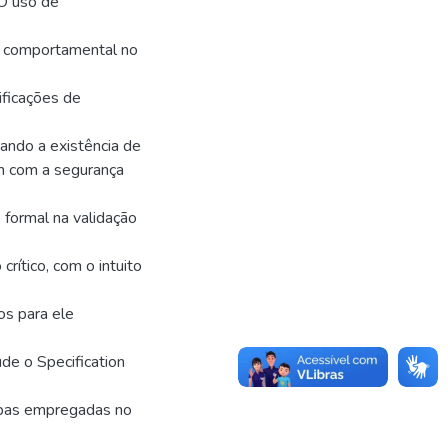
 O uso de
ão comportamental no
ificações de
ando a existência de
am com a segurança
o formal na validação
rítico, com o intuito
os para ele
ude o Specification
apas empregadas no