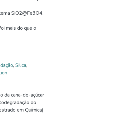
sistema SiO2@Fe3O4.
foi mais do que o
adação
,
Silica
,
ion
aço da cana-de-açúcar
otodegradação do
Mestrado em Química)