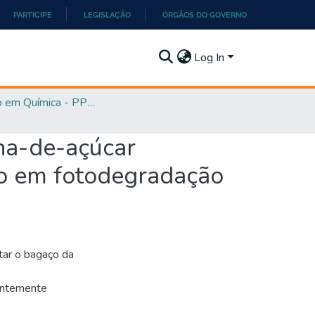
PARTICIPE
LEGISLAÇÃO
ÓRGÃOS DO GOVERNO
Log In
Mestrado em Química - PPGQ
ana-de-açúcar
ão em fotodegradação
tar o bagaço da
rentemente