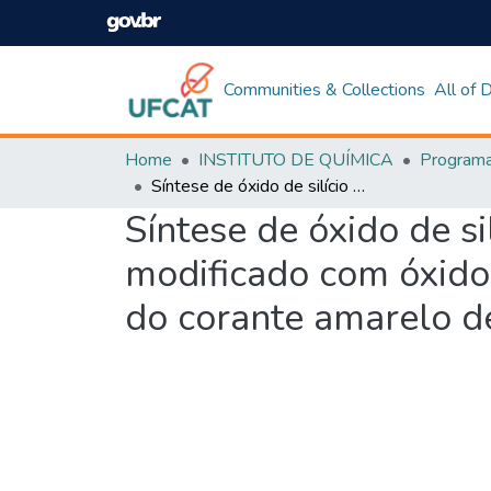
Communities & Collections
All of
Home
INSTITUTO DE QUÍMICA
Síntese de óxido de silício a partir do bagaço da cana-de-açúcar modificado com óxido de ferro magnético: aplicação em fotodegradação do corante amarelo de tartrazina
Síntese de óxido de s
modificado com óxido
do corante amarelo de