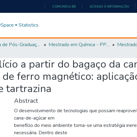
COMUNICA BR
ACESSO À INFORMAÇÃO
IR
PARA
 DSpace
Statistics
O
CONTEÚDO
Programa de Pós-Graduação em Química - PPGQ
Mestrado em Química - PPGQ
ilício a partir do bagaço da c
 de ferro magnético: aplicaç
 tartrazina
Abstract
O desenvolvimento de tecnologias que possam reaprovei
cana-de-açúcar em
benefício do meio ambiente torna-se uma estratégia ine
necessária. Dentro deste