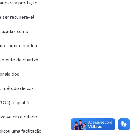
ar para a produção
e ser recuperável
aplicadas como
omo corante modelo.
emente de quartzo.
ionais dos
do método de co-
3O4), o qual foi
ixo valor calculado
icou uma facilitação