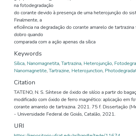
na fotodegradação
do corante devido à presença de uma heterojunção do 
Finalmente, a
eficiência na degradação do corante amarelo de tartrazina 
dobro quando
comparada com a ação apenas da sílica
Keywords
Sílica
,
Nanomagnetita
,
Tartrazina
,
Heterojunção
,
Fotodegr
Nanomagnetite
,
Tartrazine
,
Heterojunction
,
Photodegradat
Citation
TATENO, N. S. Síntese de óxido de silício a partir do bag
modificado com óxido de ferro magnético: aplicação em f
corante amarelo de tartrazina. 2021. 75 f. Dissertação (
- Universidade Federal de Goiás, Catalão, 2021.
URI
https://repositorio.ufcat.edu.br/handle/tede/11674