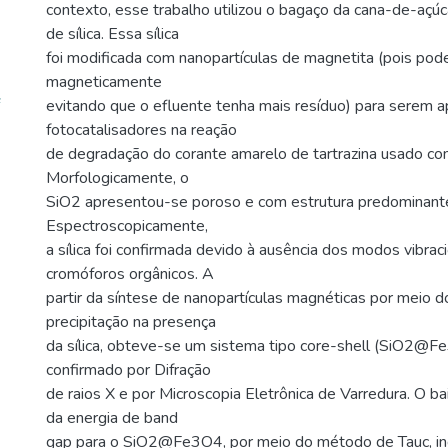
contexto, esse trabalho utilizou o bagaço da cana-de-açúc
de sílica. Essa sílica
foi modificada com nanopartículas de magnetita (pois pod
magneticamente
evitando que o efluente tenha mais resíduo) para serem 
fotocatalisadores na reação
de degradação do corante amarelo de tartrazina usado c
Morfologicamente, o
SiO2 apresentou-se poroso e com estrutura predominant
Espectroscopicamente,
a sílica foi confirmada devido à ausência dos modos vibrac
cromóforos orgânicos. A
partir da síntese de nanopartículas magnéticas por meio 
precipitação na presença
da sílica, obteve-se um sistema tipo core-shell (SiO2@Fe
confirmado por Difração
de raios X e por Microscopia Eletrônica de Varredura. O ba
da energia de band
gap para o SiO2@Fe3O4, por meio do método de Tauc, ind