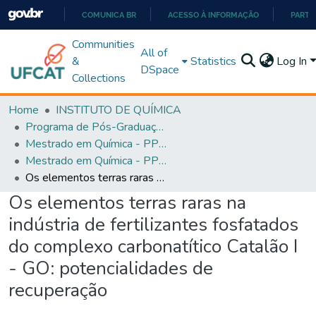
COMUNICA BR
ACESSO À INFORMAÇÃO
PARTI
IR
Communities
All of
PARA
&
Statistics
Log In
DSpace
O
Collections
CONTEÚDO
Home
INSTITUTO DE QUÍMICA
Programa de Pós-Graduação em Química - PPGQ
Mestrado em Química - PPGQ
Mestrado em Química - PPGQ
Os elementos terras raras na indústria de fertilizantes fosfatados do complexo carbonatítico Catalão I - GO: potencialidades de recuperação
Os elementos terras raras na
indústria de fertilizantes fosfatados
do complexo carbonatítico Catalão I
- GO: potencialidades de
recuperação