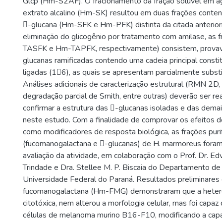
Glcp (Hm-S2AF). O fracionamento da fração solúvel em ág
extrato alcalino (Hm-SK) resultou em duas frações conte
-glucana (Hm-SFK e Hm-PFK) distinta da citada anterio
eliminação do glicogênio por tratamento com amilase, as 
TASFK e Hm-TAPFK, respectivamente) consistem, prova
glucanas ramificadas contendo uma cadeia principal consti
ligadas (16), as quais se apresentam parcialmente subst
Análises adicionais de caracterização estrutural (RMN 2D,
degradação parcial de Smith, entre outras) deverão ser re
confirmar a estrutura das -glucanas isoladas e das demai
neste estudo. Com a finalidade de comprovar os efeitos d
como modificadores de resposta biológica, as frações puri
(fucomanogalactana e -glucanas) de H. marmoreus foram
avaliação da atividade, em colaboração com o Prof. Dr. Ed
Trindade e Dra. Stellee M. P. Biscaia do Departamento de 
Universidade Federal do Paraná. Resultados preliminares
fucomanogalactana (Hm-FMG) demonstraram que a hetero
citotóxica, nem alterou a morfologia celular, mas foi capa
células de melanoma murino B16-F10, modificando a cap