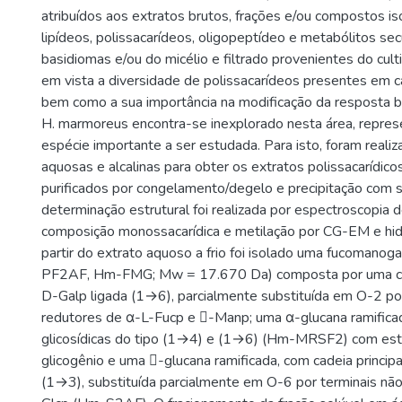
atribuídos aos extratos brutos, frações e/ou compostos is
lipídeos, polissacarídeos, oligopeptídeo e metabólitos sec
basidiomas e/ou do micélio e filtrado provenientes do cul
em vista a diversidade de polissacarídeos presentes em c
bem como a sua importância na modificação da resposta b
H. marmoreus encontra-se inexplorado nesta área, repre
espécie importante a ser estudada. Para isto, foram reali
aquosas e alcalinas para obter os extratos polissacarídico
purificados por congelamento/degelo e precipitação com s
determinação estrutural foi realizada por espectroscopia 
composição monossacarídica e metilação por CG-EM e hidró
partir do extrato aquoso a frio foi isolado uma fucomanog
PF2AF, Hm-FMG; Mw = 17.670 Da) composta por uma cad
D-Galp ligada (1→6), parcialmente substituída em O-2 po
redutores de α-L-Fucp e -Manp; uma α-glucana ramifica
glicosídicas do tipo (1→4) e (1→6) (Hm-MRSF2) com estru
glicogênio e uma -glucana ramificada, com cadeia princip
(1→3), substituída parcialmente em O-6 por terminais nã