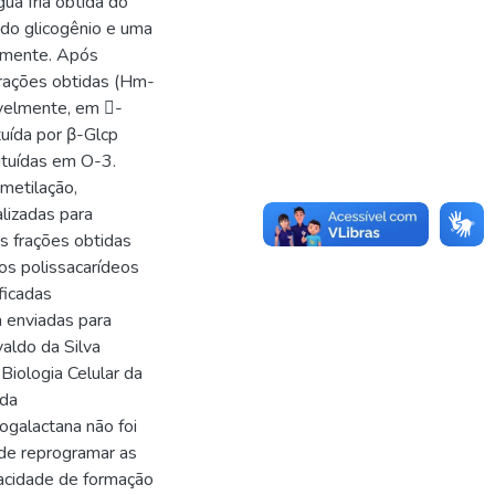
ua fria obtida do
ndo glicogênio e uma
rmente. Após
frações obtidas (Hm-
velmente, em -
tuída por β-Glcp
ituídas em O-3.
 metilação,
alizadas para
s frações obtidas
os polissacarídeos
ficadas
 enviadas para
valdo da Silva
Biologia Celular da
 da
galactana não foi
z de reprogramar as
acidade de formação