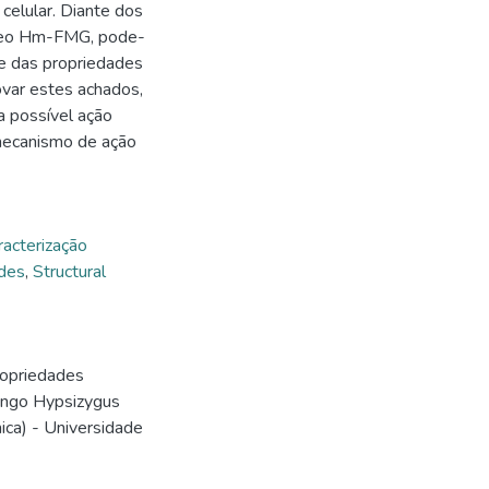
 celular. Diante dos
rídeo Hm-FMG, pode-
te das propriedades
ovar estes achados,
a possível ação
 mecanismo de ação
racterização
ides
,
Structural
ropriedades
ungo Hypsizygus
ca) - Universidade