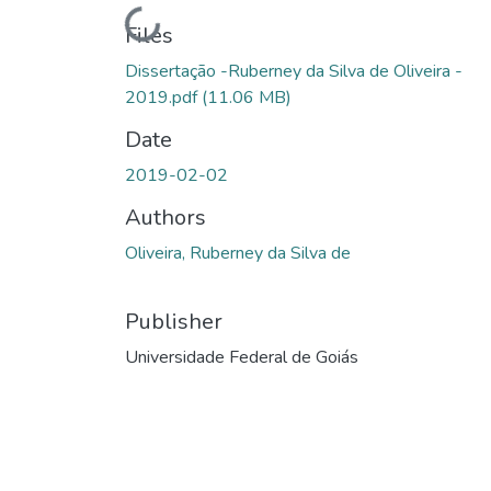
Loading...
Files
Dissertação -Ruberney da Silva de Oliveira -
2019.pdf
(11.06 MB)
Date
2019-02-02
Authors
Oliveira, Ruberney da Silva de
Publisher
Universidade Federal de Goiás