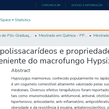
COMUNICA BR
ACESSO À INFORMAÇÃO
IR
PARA
 DSpace
Statistics
O
CONTEÚDO
Programa de Pós-Graduação em Química - PPGQ
Mestrado em Química - PPGQ
 polissacarídeos e proprieda
veniente do macrofungo Hyps
Abstract
Hypsizygus marmoreus, conhecido popularmente no Japão
é um cogumelo comestível altamente valorizado pelas su
medicinais. Diversos efeitos terapêuticos foram reportado
tais como: imunomodulatório, antitumoral, antiviral, citotóxic
hipertensivo, antioxidante, anti-inflamatório, antiproliferat
obesidade e da resistência à insulina, antiaterosclerótico,