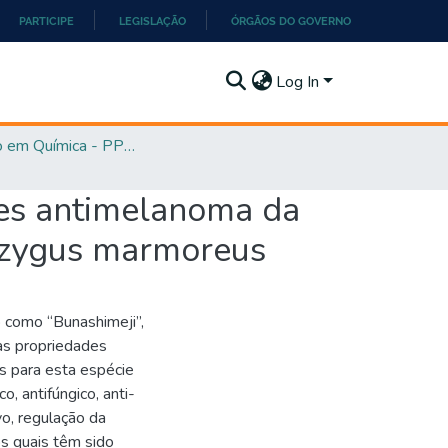
PARTICIPE
LEGISLAÇÃO
ÓRGÃOS DO GOVERNO
Log In
Mestrado em Química - PPGQ
des antimelanoma da
izygus marmoreus
 como “Bunashimeji”,
as propriedades
s para esta espécie
o, antifúngico, anti-
ivo, regulação da
 os quais têm sido