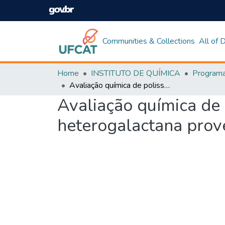
Communities & Collections
All of
Home
INSTITUTO DE QUÍMICA
Avaliação química de polissacarídeos e propriedades antimelanoma da heterogalactana proveniente do macrofungo Hypsizygus marmoreus
Avaliação química de
heterogalactana pro