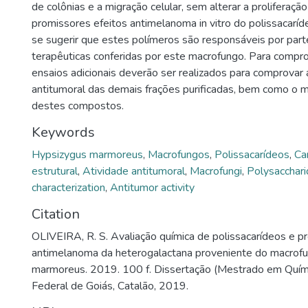
de colônias e a migração celular, sem alterar a proliferação
promissores efeitos antimelanoma in vitro do polissaca
se sugerir que estes polímeros são responsáveis por par
terapêuticas conferidas por este macrofungo. Para compr
ensaios adicionais deverão ser realizados para comprovar 
antitumoral das demais frações purificadas, bem como o
destes compostos.
Keywords
Hypsizygus marmoreus
,
Macrofungos
,
Polissacarídeos
,
Ca
estrutural
,
Atividade antitumoral
,
Macrofungi
,
Polysacchar
characterization
,
Antitumor activity
Citation
OLIVEIRA, R. S. Avaliação química de polissacarídeos e p
antimelanoma da heterogalactana proveniente do macrof
marmoreus. 2019. 100 f. Dissertação (Mestrado em Quími
Federal de Goiás, Catalão, 2019.