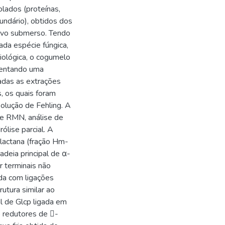
olados (proteínas,
undário), obtidos dos
tivo submerso. Tendo
ada espécie fúngica,
iológica, o cogumelo
sentando uma
zadas as extrações
s, os quais foram
olução de Fehling. A
de RMN, análise de
lise parcial. A
alactana (fração Hm-
eia principal de α-
r terminais não
da com ligações
tura similar ao
al de Glcp ligada em
o redutores de -