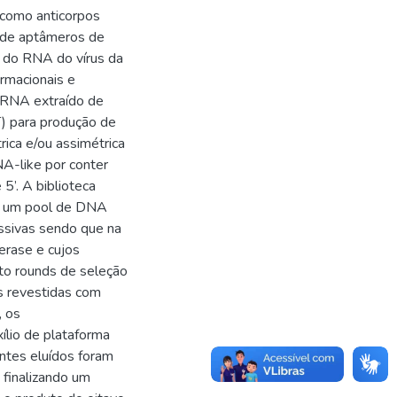
 como anticorpos
to de aptâmeros de
) do RNA do vírus da
rmacionais e
o RNA extraído de
RT) para produção de
rica e/ou assimétrica
A-like por conter
5’. A biblioteca
de um pool de DNA
ssivas sendo que na
erase e cujos
to rounds de seleção
as revestidas com
, os
ílio de plataforma
ntes eluídos foram
 finalizando um