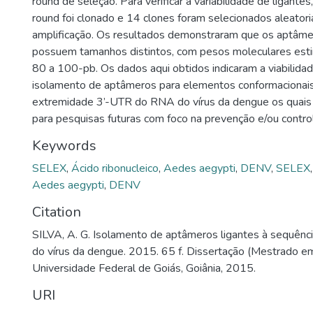
round de seleção. Para verificar a variabilidade de ligante
round foi clonado e 14 clones foram selecionados aleator
amplificação. Os resultados demonstraram que os aptâme
possuem tamanhos distintos, com pesos moleculares est
80 a 100-pb. Os dados aqui obtidos indicaram a viabilida
isolamento de aptâmeros para elementos conformacionai
extremidade 3’-UTR do RNA do vírus da dengue os quais 
para pesquisas futuras com foco na prevenção e/ou contro
Keywords
SELEX
,
Ácido ribonucleico
,
Aedes aegypti
,
DENV
,
SELEX
Aedes aegypti
,
DENV
Citation
SILVA, A. G. Isolamento de aptâmeros ligantes à sequên
do vírus da dengue. 2015. 65 f. Dissertação (Mestrado e
Universidade Federal de Goiás, Goiânia, 2015.
URI