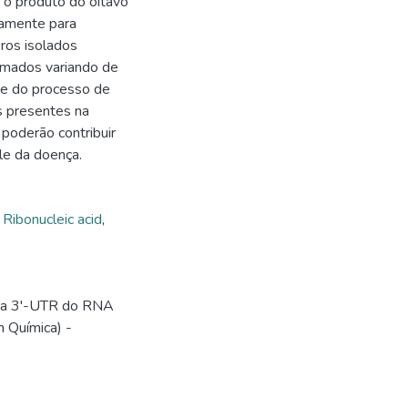
s, o produto do oitavo
iamente para
ros isolados
imados variando de
de do processo de
s presentes na
poderão contribuir
le da doença.
,
Ribonucleic acid
,
cia 3'-UTR do RNA
m Química) -