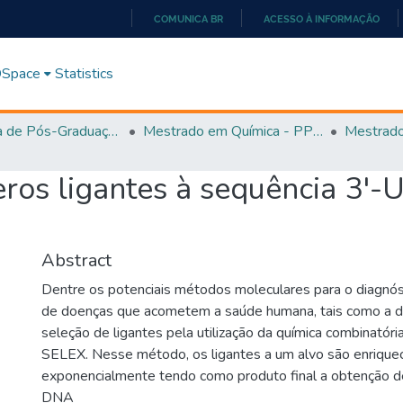
COMUNICA BR
ACESSO À INFORMAÇÃO
IR
PARA
 DSpace
Statistics
O
CONTEÚDO
Programa de Pós-Graduação em Química - PPGQ
Mestrado em Química - PPGQ
ros ligantes à sequência 3'-
Abstract
Dentre os potenciais métodos moleculares para o diagnóst
de doenças que acometem a saúde humana, tais como a d
seleção de ligantes pela utilização da química combinatór
SELEX. Nesse método, os ligantes a um alvo são enrique
exponencialmente tendo como produto final a obtenção 
DNA