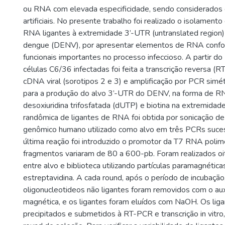
ou RNA com elevada especificidade, sendo considerados
artificiais. No presente trabalho foi realizado o isolamen
RNA ligantes à extremidade 3’-UTR (untranslated region
dengue (DENV), por apresentar elementos de RNA confo
funcionais importantes no processo infeccioso. A partir d
células C6/36 infectadas foi feita a transcrição reversa (
cDNA viral (sorotipos 2 e 3) e amplificação por PCR simét
para a produção do alvo 3’-UTR do DENV, na forma de RN
desoxiuridina trifosfatada (dUTP) e biotina na extremidade 
randômica de ligantes de RNA foi obtida por sonicação 
genômico humano utilizado como alvo em três PCRs suce
última reação foi introduzido o promotor da T7 RNA polim
fragmentos variaram de 80 a 600-pb. Foram realizados oi
entre alvo e biblioteca utilizando partículas paramagnétic
estreptavidina. A cada round, após o período de incubação
oligonucleotideos não ligantes foram removidos com o aux
magnética, e os ligantes foram eluídos com NaOH. Os liga
precipitados e submetidos à RT-PCR e transcrição in vitro,