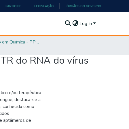
PARTICIPE
LEGISLAÇÃO
ÓRGÃOS DO GOVERNO
Log In
Mestrado em Química - PPGQ
UTR do RNA do vírus
ico e/ou terapêutica
engue, destaca-se a
ia, conhecida como
cidos
de aptâmeros de