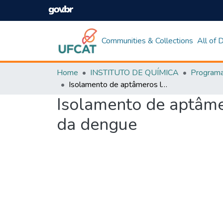
Communities & Collections
All of
Home
INSTITUTO DE QUÍMICA
Isolamento de aptâmeros ligantes à sequência 3'-UTR do RNA do vírus da dengue
Isolamento de aptâme
da dengue