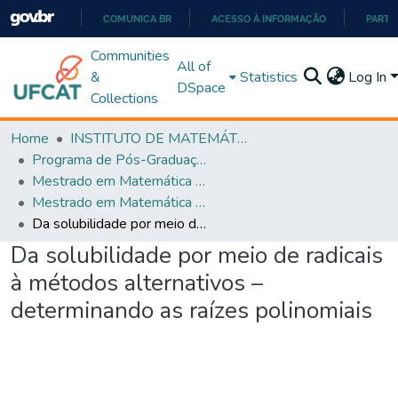
COMUNICA BR
ACESSO À INFORMAÇÃO
PARTI
IR
Communities
All of
PARA
&
Statistics
Log In
DSpace
O
Collections
CONTEÚDO
Home
INSTITUTO DE MATEMÁTICA E TECNOLOGIA
Programa de Pós-Graduação em Matemática (PROFMAT)
Mestrado em Matemática em Rede Nacional - PROFMAT
Mestrado em Matemática em Rede Nacional - PROFMAT
Da solubilidade por meio de radicais à métodos alternativos – determinando as raízes polinomiais
Da solubilidade por meio de radicais
à métodos alternativos –
determinando as raízes polinomiais