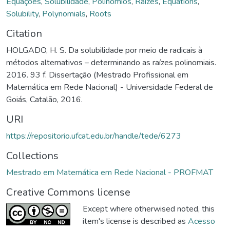
Equações
,
Solubilidade
,
Polinômios
,
Raízes
,
Equations
,
Solubility
,
Polynomials
,
Roots
Citation
HOLGADO, H. S. Da solubilidade por meio de radicais à
métodos alternativos – determinando as raízes polinomiais.
2016. 93 f. Dissertação (Mestrado Profissional em
Matemática em Rede Nacional) - Universidade Federal de
Goiás, Catalão, 2016.
URI
https://repositorio.ufcat.edu.br/handle/tede/6273
Collections
Mestrado em Matemática em Rede Nacional - PROFMAT
Creative Commons license
Except where otherwised noted, this
item's license is described as
Acesso