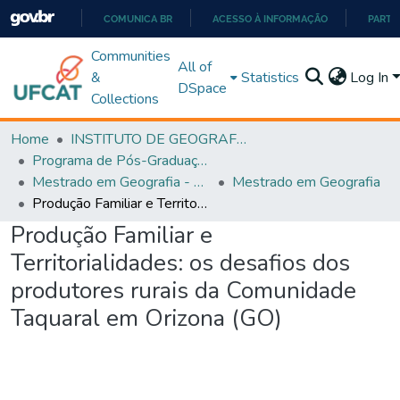
COMUNICA BR
ACESSO À INFORMAÇÃO
PARTI
IR
Communities
All of
PARA
&
Statistics
Log In
DSpace
O
Collections
CONTEÚDO
Home
INSTITUTO DE GEOGRAFIA
Programa de Pós-Graduação em Geografia - PPGGEO
Mestrado em Geografia - PPGGEO
Mestrado em Geografia
Produção Familiar e Territorialidades: os desafios dos produtores rurais da Comunidade Taquaral em Orizona (GO)
Produção Familiar e
Territorialidades: os desafios dos
produtores rurais da Comunidade
Taquaral em Orizona (GO)