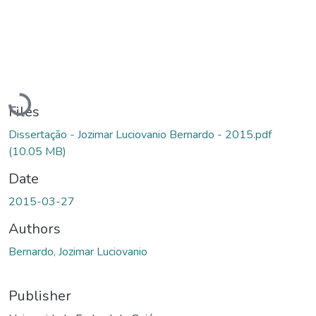
Loading...
Files
Dissertação - Jozimar Luciovanio Bernardo - 2015.pdf
(10.05 MB)
Date
2015-03-27
Authors
Bernardo, Jozimar Luciovanio
Publisher