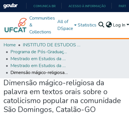
COMUNICA BR
ACESSO À INFORMAÇÃO
PARTI
IR
Communities
All of
PARA
&
Statistics
Log In
DSpace
O
Collections
CONTEÚDO
Home
INSTITUTO DE ESTUDOS DA LINGUAGEM
Programa de Pós-Graduação em Estudos da Linguagem (PPGEL)
Mestrado em Estudos da Linguagem - PPGEL
Mestrado em Estudos da Linguagem - PPGEL
Dimensão mágico-religiosa da palavra em textos orais sobre o catolicismo popular na comunidade São Domingos, Catalão-GO
Dimensão mágico-religiosa da
palavra em textos orais sobre o
catolicismo popular na comunidade
São Domingos, Catalão-GO