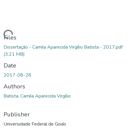
oading...
Files
Dissertação - Camila Aparecida Virgílio Batista - 2017.pdf
(3.21 MB)
Date
2017-08-28
Authors
Batista, Camila Aparecida Virgílio
Publisher
Universidade Federal de Goiás