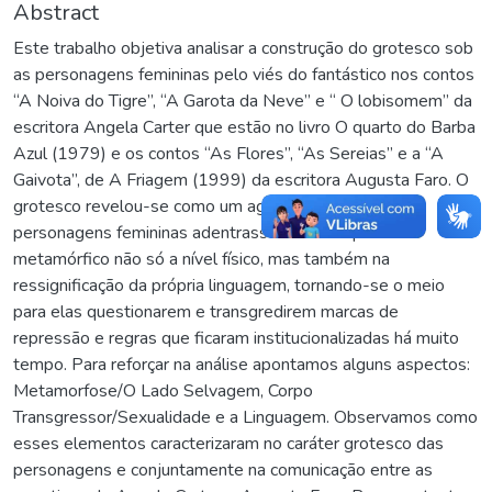
Abstract
Este trabalho objetiva analisar a construção do grotesco sob
as personagens femininas pelo viés do fantástico nos contos
“A Noiva do Tigre”, “A Garota da Neve” e “ O lobisomem” da
escritora Angela Carter que estão no livro O quarto do Barba
Azul (1979) e os contos “As Flores”, “As Sereias” e a “A
Gaivota”, de A Friagem (1999) da escritora Augusta Faro. O
grotesco revelou-se como um agente para que as
personagens femininas adentrassem em um processo
metamórfico não só a nível físico, mas também na
ressignificação da própria linguagem, tornando-se o meio
para elas questionarem e transgredirem marcas de
repressão e regras que ficaram institucionalizadas há muito
tempo. Para reforçar na análise apontamos alguns aspectos:
Metamorfose/O Lado Selvagem, Corpo
Transgressor/Sexualidade e a Linguagem. Observamos como
esses elementos caracterizaram no caráter grotesco das
personagens e conjuntamente na comunicação entre as