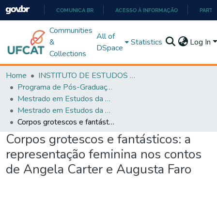
COMUNICA BR
ACESSO À INFORMAÇÃO
PARTI
IR
Communities
All of
PARA
&
Statistics
Log In
DSpace
O
Collections
CONTEÚDO
Home
INSTITUTO DE ESTUDOS DA LINGUAGEM
Programa de Pós-Graduação em Estudos da Linguagem (PPGEL)
Mestrado em Estudos da Linguagem - PPGEL
Mestrado em Estudos da Linguagem - PPGEL
Corpos grotescos e fantásticos: a representação feminina nos contos de Angela Carter e Augusta Faro
Corpos grotescos e fantásticos: a
representação feminina nos contos
de Angela Carter e Augusta Faro