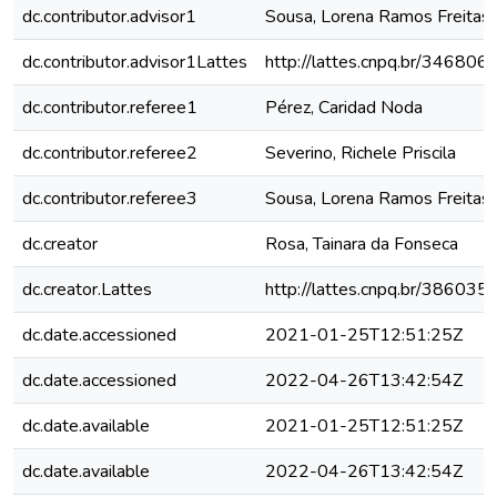
dc.contributor.advisor1
Sousa, Lorena Ramos Freitas
dc.contributor.advisor1Lattes
http://lattes.cnpq.br/3468
dc.contributor.referee1
Pérez, Caridad Noda
dc.contributor.referee2
Severino, Richele Priscila
dc.contributor.referee3
Sousa, Lorena Ramos Freitas
dc.creator
Rosa, Tainara da Fonseca
dc.creator.Lattes
http://lattes.cnpq.br/3860
dc.date.accessioned
2021-01-25T12:51:25Z
dc.date.accessioned
2022-04-26T13:42:54Z
dc.date.available
2021-01-25T12:51:25Z
dc.date.available
2022-04-26T13:42:54Z