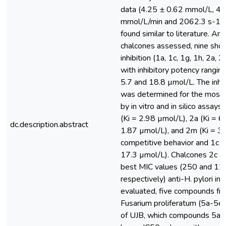
data (4.25 ± 0.62 mmol/L, 44
mmol/L/min and 2062.3 s-1, r
found similar to literature. A
chalcones assessed, nine show
inhibition (1a, 1c, 1g, 1h, 2a, 
with inhibitory potency rangi
5.7 and 18.8 µmol/L. The inhi
was determined for the most
by in vitro and in silico assay
(Ki = 2.98 µmol/L), 2a (Ki = 6
dc.description.abstract
1.87 µmol/L), and 2m (Ki = 
competitive behavior and 1c n
17.3 µmol/L). Chalcones 2c a
best MIC values (250 and 12
respectively) anti-H. pylori i
evaluated, five compounds fr
Fusarium proliferatum (5a-5e) 
of UJB, which compounds 5a