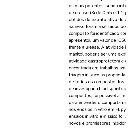
os mais potentes, sendo inibi
de urease (Ki de 0,55 e 1,1 µm
obtidos do extrato ativo do c
nameko foram analisados po
composto foi identificado com
apresentou um valor de IC50
frente à urease. A atividade in
manitol poderia ser uma expli
atividade gastroprotetora e an
encontrada em trabalhos anter
triagem in silico as proprieda
de todos os compostos foram
de investigar a biodisponibili
compostos, foi possível aliar 
para entender o comportamen
nos ensaios in vitro em H. pyl
ensaios in vitro e in silico foi 
novos e promissores inibidore