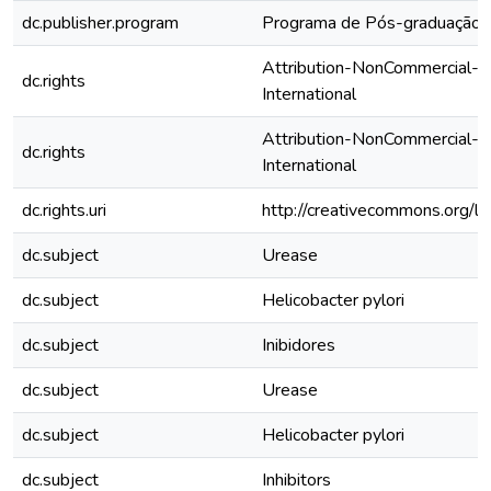
dc.publisher.program
Programa de Pós-graduação 
Attribution-NonCommercial-N
dc.rights
International
Attribution-NonCommercial-N
dc.rights
International
dc.rights.uri
http://creativecommons.org/li
dc.subject
Urease
dc.subject
Helicobacter pylori
dc.subject
Inibidores
dc.subject
Urease
dc.subject
Helicobacter pylori
dc.subject
Inhibitors