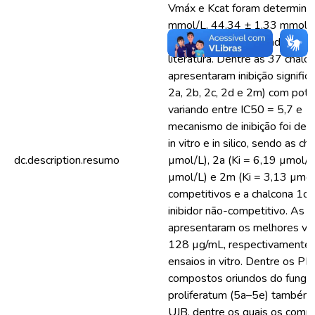
Vmáx e Kcat foram determina
mmol/L, 44,34 ± 1,33 mmol/L
respectivamente) sendo simil
literatura. Dentre as 37 chalc
apresentaram inibição significat
2a, 2b, 2c, 2d e 2m) com potênc
variando entre IC50 = 5,7 e 1
mecanismo de inibição foi det
in vitro e in silico, sendo as c
dc.description.resumo
µmol/L), 2a (Ki = 6,19 µmol/L)
µmol/L) e 2m (Ki = 3,13 µmol/
competitivos e a chalcona 1c 
inibidor não-competitivo. As 
apresentaram os melhores va
128 µg/mL, respectivamente) 
ensaios in vitro. Dentre os PN
compostos oriundos do fungo
proliferatum (5a–5e) também 
UJB, dentre os quais os comp