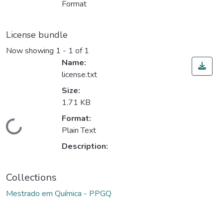
Format
License bundle
Now showing
1 - 1 of 1
Name:
license.txt
Size:
1.71 KB
Format:
ding...
Plain Text
Description:
Collections
Mestrado em Química - PPGQ