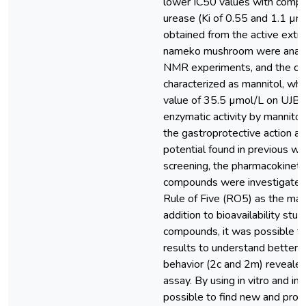
lower IC50 values with compet
urease (Ki of 0.55 and 1.1 µmo
obtained from the active extra
nameko mushroom were anal
NMR experiments, and the c
characterized as mannitol, wh
value of 35.5 µmol/L on UJB. T
enzymatic activity by mannitol 
the gastroprotective action and
potential found in previous wor
screening, the pharmacokinetic
compounds were investigated u
Rule of Five (RO5) as the mai
addition to bioavailability stu
compounds, it was possible t
results to understand better 
behavior (2c and 2m) revealed o
assay. By using in vitro and in 
possible to find new and promi