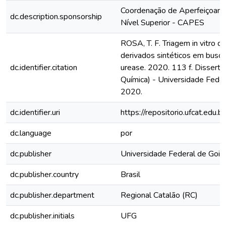
Coordenação de Aperfeiçoam
dc.description.sponsorship
Nível Superior - CAPES
ROSA, T. F. Triagem in vitro d
derivados sintéticos em busca
dc.identifier.citation
urease. 2020. 113 f. Dissert
Química) - Universidade Feder
2020.
dc.identifier.uri
https://repositorio.ufcat.edu
dc.language
por
dc.publisher
Universidade Federal de Goiá
dc.publisher.country
Brasil
dc.publisher.department
Regional Catalão (RC)
dc.publisher.initials
UFG