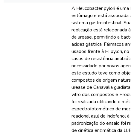
A Helicobacter pylori é uma b
estômago e está associada a 
sistema gastrointestinal. Sua 
replicação está relacionada à 
da urease, permitindo a bactéri
acidez gástrica. Fármacos ant
usados frente à H. pylori, no 
casos de resistência antibiótic
necessidade por novos agente
este estudo teve como objeti
compostos de origem natural e
urease de Canavalia gladiata (
vitro dos compostos e Produt
foi realizada utilizando o mét
espectrofotométrico de medi
reacional azul de indofenol à 
padronização do ensaio foi re
de cinética enzimática da UJB