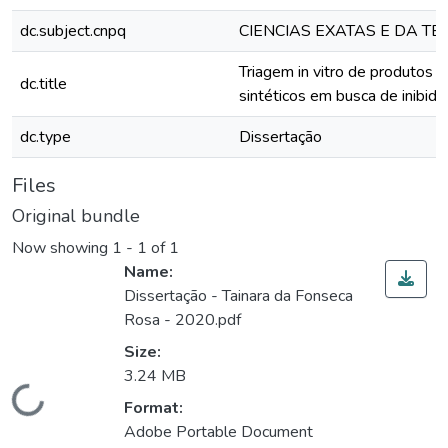
dc.subject.cnpq
CIENCIAS EXATAS E DA TE
Triagem in vitro de produtos n
dc.title
sintéticos em busca de inibid
dc.type
Dissertação
Files
Original bundle
Now showing
1 - 1 of 1
Name:
Dissertação - Tainara da Fonseca
Rosa - 2020.pdf
Size:
3.24 MB
ding...
Format:
Adobe Portable Document