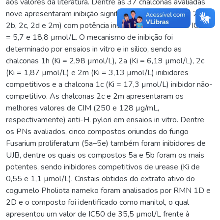
aos valores da literatura. Dentre as 37 chalconas avaliadas
nove apresentaram inibição significativa (1a, 1c, 1g, 1h, 2a,
2b, 2c, 2d e 2m) com potência inibitória variando entre IC50
= 5,7 e 18,8 µmol/L. O mecanismo de inibição foi
determinado por ensaios in vitro e in silico, sendo as
chalconas 1h (Ki = 2,98 µmol/L), 2a (Ki = 6,19 µmol/L), 2c
(Ki = 1,87 µmol/L) e 2m (Ki = 3,13 µmol/L) inibidores
competitivos e a chalcona 1c (Ki = 17,3 µmol/L) inibidor não-
competitivo. As chalconas 2c e 2m apresentaram os
melhores valores de CIM (250 e 128 µg/mL,
respectivamente) anti-H. pylori em ensaios in vitro. Dentre
os PNs avaliados, cinco compostos oriundos do fungo
Fusarium proliferatum (5a–5e) também foram inibidores de
UJB, dentre os quais os compostos 5a e 5b foram os mais
potentes, sendo inibidores competitivos de urease (Ki de
0,55 e 1,1 µmol/L). Cristais obtidos do extrato ativo do
cogumelo Pholiota nameko foram analisados por RMN 1D e
2D e o composto foi identificado como manitol, o qual
apresentou um valor de IC50 de 35,5 µmol/L frente à