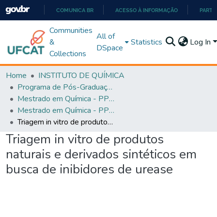
COMUNICA BR
ACESSO À INFORMAÇÃO
PARTI
IR
Communities
All of
PARA
&
Statistics
Log In
DSpace
O
Collections
CONTEÚDO
Home
INSTITUTO DE QUÍMICA
Programa de Pós-Graduação em Química - PPGQ
Mestrado em Química - PPGQ
Mestrado em Química - PPGQ
Triagem in vitro de produtos naturais e derivados sintéticos em busca de inibidores de urease
Triagem in vitro de produtos
naturais e derivados sintéticos em
busca de inibidores de urease