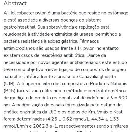
Abstract
A Helicobacter pylori é uma bactéria que reside no estômago
e está associada a diversas doenças do sistema
gastrointestinal. Sua sobrevivência e replicação está
relacionada à atividade enzimática da urease, permitindo a
bactéria resistência à acidez gástrica. Fármacos
antimicrobianos são usados frente à H. pylori, no entanto
existem casos de resistência antibiótica. Diante da
necessidade por novos agentes antibacterianos este estudo
teve como objetivo a investigação de compostos de origem
natural e sintética frente a urease de Canavalia gladiata
(UJB). A triagem in vitro dos compostos e Produtos Naturais
(PNs) foi realizada utilizando o método espectrofotométrico
de medição do produto reacional azul de indofenol à λ = 600
nm. A padronização do ensaio foi realizada pelo estudo de
cinética enzimática da UJB e os dados de Km, Vmáx e Kcat
foram determinados (4,25 ± 0,62 mmol/L, 44,34 ± 1,33
mmol/L/min e 2062,3 s-1, respectivamente) sendo similares