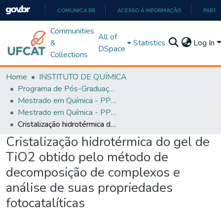
COMUNICA BR
ACESSO À INFORMAÇÃO
PARTI
IR
Communities
All of
PARA
&
Statistics
Log In
DSpace
O
Collections
CONTEÚDO
Home
INSTITUTO DE QUÍMICA
Programa de Pós-Graduação em Química - PPGQ
Mestrado em Química - PPGQ
Mestrado em Química - PPGQ
Cristalização hidrotérmica do gel de TiO2 obtido pelo método de decomposição de complexos e análise de suas propriedades fotocatalíticas
Cristalização hidrotérmica do gel de
TiO2 obtido pelo método de
decomposição de complexos e
análise de suas propriedades
fotocatalíticas