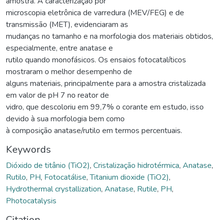
amostra. A caracterização por
microscopia eletrônica de varredura (MEV/FEG) e de
transmissão (MET), evidenciaram as
mudanças no tamanho e na morfologia dos materiais obtidos,
especialmente, entre anatase e
rutilo quando monofásicos. Os ensaios fotocatalíticos
mostraram o melhor desempenho de
alguns materiais, principalmente para a amostra cristalizada
em valor de pH 7 no reator de
vidro, que descoloriu em 99,7% o corante em estudo, isso
devido à sua morfologia bem como
à composição anatase/rutilo em termos percentuais.
Keywords
Dióxido de titânio (TiO2)
,
Cristalização hidrotérmica
,
Anatase
,
Rutilo
,
PH
,
Fotocatálise
,
Titanium dioxide (TiO2)
,
Hydrothermal crystallization
,
Anatase
,
Rutile
,
PH
,
Photocatalysis
Citation