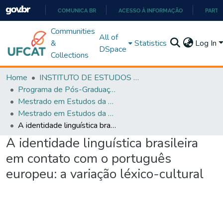
COMUNICA BR
ACESSO À INFORMAÇÃO
PARTI
IR
Communities
All of
PARA
&
Statistics
Log In
DSpace
O
Collections
CONTEÚDO
Home
INSTITUTO DE ESTUDOS DA LINGUAGEM
Programa de Pós-Graduação em Estudos da Linguagem (PPGEL)
Mestrado em Estudos da Linguagem - PPGEL
Mestrado em Estudos da Linguagem - PPGEL
A identidade linguística brasileira em contato com o português europeu: a variação léxico-cultural
A identidade linguística brasileira
em contato com o português
europeu: a variação léxico-cultural