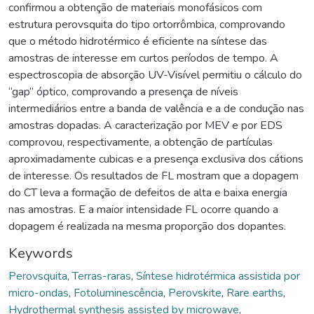
confirmou a obtenção de materiais monofásicos com
estrutura perovsquita do tipo ortorrômbica, comprovando
que o método hidrotérmico é eficiente na síntese das
amostras de interesse em curtos períodos de tempo. A
espectroscopia de absorção UV-Visível permitiu o cálculo do
“gap” óptico, comprovando a presença de níveis
intermediários entre a banda de valência e a de condução nas
amostras dopadas. A caracterização por MEV e por EDS
comprovou, respectivamente, a obtenção de partículas
aproximadamente cubicas e a presença exclusiva dos cátions
de interesse. Os resultados de FL mostram que a dopagem
do CT leva a formação de defeitos de alta e baixa energia
nas amostras. E a maior intensidade FL ocorre quando a
dopagem é realizada na mesma proporção dos dopantes.
Keywords
Perovsquita
,
Terras-raras
,
Síntese hidrotérmica assistida por
micro-ondas
,
Fotoluminescência
,
Perovskite
,
Rare earths
,
Hydrothermal synthesis assisted by microwave
,