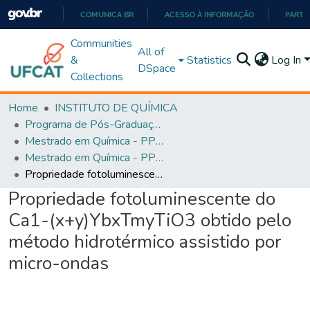
COMUNICA BR
ACESSO À INFORMAÇÃO
PARTI
IR
Communities
All of
PARA
&
Statistics
Log In
DSpace
O
Collections
CONTEÚDO
Home
INSTITUTO DE QUÍMICA
Programa de Pós-Graduação em Química - PPGQ
Mestrado em Química - PPGQ
Mestrado em Química - PPGQ
Propriedade fotoluminescente do Ca1-(x+y)YbxTmyTiO3 obtido pelo método hidrotérmico assistido por micro-ondas
Propriedade fotoluminescente do
Ca1-(x+y)YbxTmyTiO3 obtido pelo
método hidrotérmico assistido por
micro-ondas