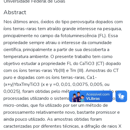
Universidade Federal de Goiás
Abstract
Nos últimos anos, óxidos do tipo perovsquita dopados com
íons terras-raras tem atraído grande interesse na pesquisa,
principalmente no campo da fotoluminescência (FL). Essa
propriedade sempre atraiu o interesse da comunidade
científica, principalmente a partir de sua descoberta a
temperatura ambiente. O presente trabalho tem como
objetivo estudar a propriedade FL do CaTiO3 (CT) dopado
com os íons terras-raras Yb(III) e Tm (III). Amostras do CT
puro e dopadas com os íons terras-raras, Ca1-
(x+y)YbxTmyTiO3 (x e y =0, 0,01, 0,0075, 0,005, ou
0,0025), foram obtidas pelo método de coprecipitação e
processadas utilizando o sistema hidrotérmico assistido por
micro-ondas, que foi utilizado por ser um método de
processamento relativamente novo, bastante promissor e
ainda pouco utilizado. As amostras obtidas foram
caracterizadas por diferentes técnicas, a difração de raios X