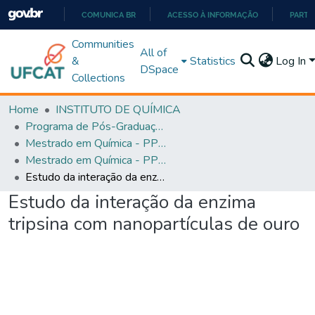
COMUNICA BR
ACESSO À INFORMAÇÃO
PARTI
IR
Communities
All of
PARA
&
Statistics
Log In
DSpace
O
Collections
CONTEÚDO
Home
INSTITUTO DE QUÍMICA
Programa de Pós-Graduação em Química - PPGQ
Mestrado em Química - PPGQ
Mestrado em Química - PPGQ
Estudo da interação da enzima tripsina com nanopartículas de ouro
Estudo da interação da enzima
tripsina com nanopartículas de ouro