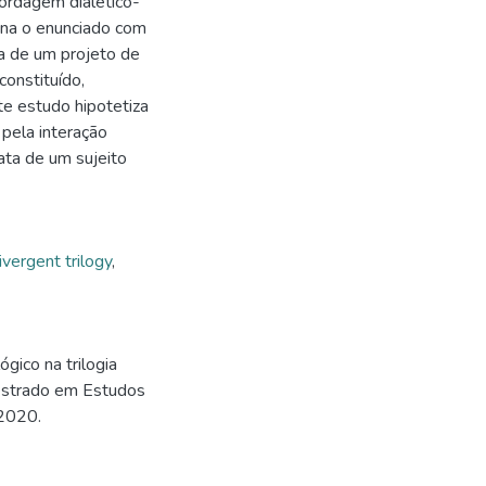
ordagem dialético-
ciona o enunciado com
ca de um projeto de
constituído,
te estudo hipotetiza
 pela interação
ata de um sujeito
ivergent trilogy
,
ógico na trilogia
Mestrado em Estudos
 2020.