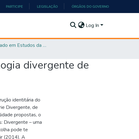
PARTICIPE
LEGISLAÇÃO
ÓRGÃOS DO GOVERNO
Log In
Mestrado em Estudos da Linguagem - PPGEL
ilogia divergente de
ução identitária do
érie Divergente, de
lidade propostas, o
s: Divergente – uma
colha pode te
ir (2014). A