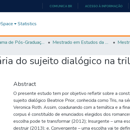
COMUNICA BR
ACESSO À INFORMAÇÃO
IR
PARA
 DSpace
Statistics
O
CONTEÚDO
Programa de Pós-Graduação em Estudos da Linguagem (PPGEL)
Mestrado em Estudos da Linguagem - PPGEL
ária do sujeito dialógico na tr
Abstract
O presente estudo tem por objetivo refletir sobre a constr
sujeito dialógico Beatrice Prior, conhecida como Tris, na s
Veronica Roth. Assim, coadunando com a temática e a fina
corpus é constituído de enunciados elegidos dos romance
escolha pode te transformar (2012); Insurgente – uma es
destruir (2013); e, Convergente – uma escolha vai te defin