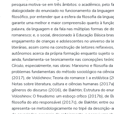
pesquisa motiva-se em três âmbitos: o acadêmico, pelo f
dialogicidade do enunciado no funcionamento da linguage
-
filosófico, por entender que a esfera da filosofia da lingua
garante uma melhor e maior compreensão quanto à função 
palavra, da linguagem e da fala nas múltiplas formas de dis
romanesco; e, o social, direcionado à Educação Básica brasi
engajamento de crianças e adolescentes no universo da le
literárias, assim como na construção de leitores reflexivos, 
autônomos acerca da própria formação enquanto sujeito so
ainda, fundamenta-se teoricamente nas concepções teóric
Círculo, especialmente, nas obras: Marxismo e filosofia da
problemas fundamentais do método sociológico na ciênci
(2017), de Volóchinov; Teoria do romance I: a estilística (
Notas sobre literatura, cultura e ciências humanas (2017a)
gêneros do discurso (2016), de Bakhtin; Estrutura do enun
Voloshinov; O freudismo: um esboço crítico (2017b), de B
filosofia do ato responsável (2017c), de Bakhtin; entre o
apresenta-se metodologicamente no tripé da descrição-an