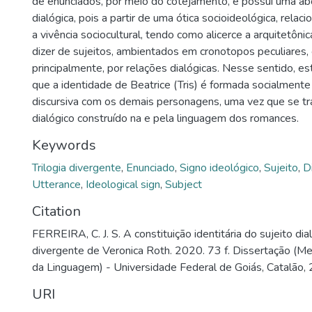
de enunciados, por meio do cotejamento, e possui uma ab
dialógica, pois a partir de uma ótica socioideológica, rela
a vivência sociocultural, tendo como alicerce a arquitetôni
dizer de sujeitos, ambientados em cronotopos peculiares, 
principalmente, por relações dialógicas. Nesse sentido, es
que a identidade de Beatrice (Tris) é formada socialmente
discursiva com os demais personagens, uma vez que se tr
dialógico construído na e pela linguagem dos romances.
Keywords
Trilogia divergente
,
Enunciado
,
Signo ideológico
,
Sujeito
,
D
Utterance
,
Ideological sign
,
Subject
Citation
FERREIRA, C. J. S. A constituição identitária do sujeito dial
divergente de Veronica Roth. 2020. 73 f. Dissertação (
da Linguagem) - Universidade Federal de Goiás, Catalão,
URI