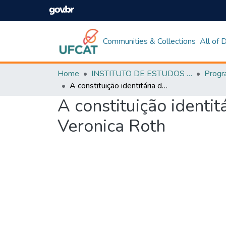
Communities & Collections
All of
Home
INSTITUTO DE ESTUDOS DA LINGUAGEM
A constituição identitária do sujeito dialógico na trilogia divergente de Veronica Roth
A constituição identit
Veronica Roth