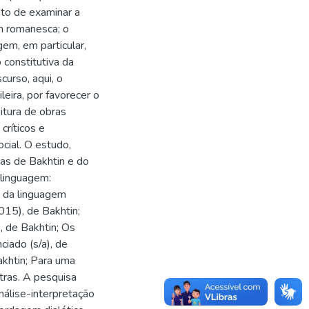
ato de examinar a
m romanesca; o
gem, em particular,
constitutiva da
curso, aqui, o
leira, por favorecer o
itura de obras
críticos e
cial. O estudo,
as de Bakhtin e do
 linguagem:
a da linguagem
2015), de Bakhtin;
, de Bakhtin; Os
ciado (s/a), de
akhtin; Para uma
utras. A pesquisa
álise-interpretação