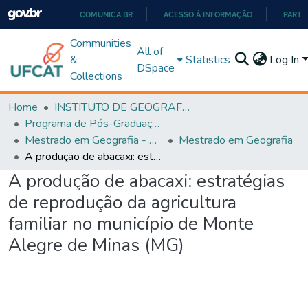
COMUNICA BR
ACESSO À INFORMAÇÃO
PARTI
IR
Communities
All of
PARA
&
Statistics
Log In
DSpace
O
Collections
CONTEÚDO
Home
INSTITUTO DE GEOGRAFIA
Programa de Pós-Graduação em Geografia - PPGGEO
Mestrado em Geografia - PPGGEO
Mestrado em Geografia
A produção de abacaxi: estratégias de reprodução da agricultura familiar no município de Monte Alegre de Minas (MG)
A produção de abacaxi: estratégias
de reprodução da agricultura
familiar no município de Monte
Alegre de Minas (MG)