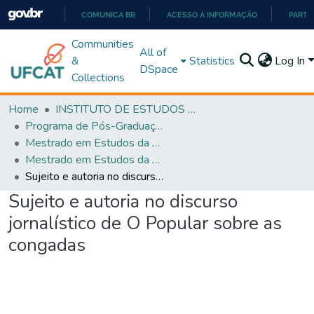
COMUNICA BR
ACESSO À INFORMAÇÃO
PARTI
IR
Communities
All of
PARA
&
Statistics
Log In
DSpace
O
Collections
CONTEÚDO
Home
INSTITUTO DE ESTUDOS DA LINGUAGEM
Programa de Pós-Graduação em Estudos da Linguagem (PPGEL)
Mestrado em Estudos da Linguagem - PPGEL
Mestrado em Estudos da Linguagem - PPGEL
Sujeito e autoria no discurso jornalístico de O Popular sobre as congadas
Sujeito e autoria no discurso
jornalístico de O Popular sobre as
congadas