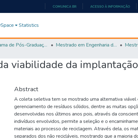
COMUNICA BR
ACESSO À INFORMAÇÃO
IR
PARA
 DSpace
Statistics
O
CONTEÚDO
Programa de Pós-Graduação em Engenharia de Produção (PPGEP)
Mestrado em Engenharia de Produção
da viabilidade da implantação
Abstract
A coleta seletiva tem se mostrado uma alternativa viável
gerenciamento de resíduos sólidos, dentre as muitas opçõ
desenvolvidas nos últimos anos pois, através da conscien
indivíduos envolvidos, permite a seleção e o encaminhame
materiais ao processo de reciclagem. Através dela, os mate
separados dos não recicláveis, mostrando que a maioria 