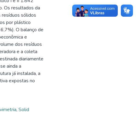
oco I e II 1.842
o. Os resultados da
 resíduos sólidos
os por plástico
16,7%). O balanço de
ioeconômica e
olume dos resíduos
eradora e a coleta
destinada diariamente
-se ainda a
tura já instalada, a
etiva expostas no
vimetria
,
Solid