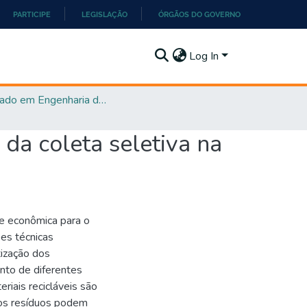
PARTICIPE
LEGISLAÇÃO
ÓRGÃOS DO GOVERNO
Log In
Mestrado em Engenharia de Produção
 da coleta seletiva na
 e econômica para o
es técnicas
tização dos
nto de diferentes
riais recicláveis são
dos resíduos podem