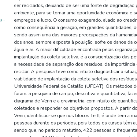
ser reciclados, deixando de ser uma fonte de degradação 
ambiente, para se tornar uma oportunidade econômica e so
a -
empregos e lucro. O consumo exagerado, aliado ao cresci
como consequência a geração, em grandes quantidades, de
sendo assim uma das maiores preocupações da humanidad
dos anos, sempre exposta à poluição, sofre os danos da c
água e ar. A maior dificuldade encontrada pelas organizaçõ
implantação da coleta seletiva, é a conscientização das p
a necessidade de separação dos resíduos, da importância de
reciclar. A pesquisa teve como intuito diagnosticar a situaç
viabilidade de implantação da coleta seletiva dos resíduo
Universidade Federal de Catalão (UFCAT). Os métodos de
foram: a pesquisa de campo, descritiva e quantitativa, faz
diagrama de Venn e a gravimetria, com intuito de quantific
coletados e responder os objetivos propostos. A partir d
Venn, identificou-se que nos blocos I e II, é onde tem a m
pessoas durante os períodos, pois todos os cursos têm au
sendo que, no período matutino, 422 pessoas o frequenta