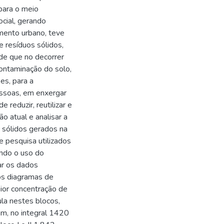
para o meio
cial, gerando
mento urbano, teve
 resíduos sólidos,
e que no decorrer
ontaminação do solo,
es, para a
essoas, em enxergar
 reduzir, reutilizar e
ão atual e analisar a
s sólidos gerados na
 pesquisa utilizados
endo o uso do
ar os dados
os diagramas de
aior concentração de
la nestes blocos,
m, no integral 1420