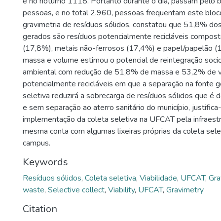
e no noturno 1118. Portanto durante o dia, passam pelo bl
pessoas, e no total 2.960, pessoas frequentam este bloc
gravimetria de resíduos sólidos, constatou que 51,8% dos
gerados são resíduos potencialmente recicláveis compost
(17,8%), metais não-ferrosos (17,4%) e papel/papelão (
massa e volume estimou o potencial de reintegração soc
ambiental com redução de 51,8% de massa e 53,2% de v
potencialmente recicláveis em que a separação na fonte g
seletiva reduzirá a sobrecarga de resíduos sólidos que é 
e sem separação ao aterro sanitário do município, justifica
implementação da coleta seletiva na UFCAT pela infraestru
mesma conta com algumas lixeiras próprias da coleta sel
campus.
Keywords
Resíduos sólidos
,
Coleta seletiva
,
Viabilidade
,
UFCAT
,
Gra
waste
,
Selective collect
,
Viability
,
UFCAT
,
Gravimetry
Citation