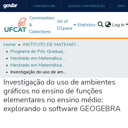
COMUNICA BR
ACESSO À INFORMAÇÃO
PARTI
IR
Communities
All of
PARA
&
Statistics
Log In
DSpace
O
Collections
CONTEÚDO
Home
INSTITUTO DE MATEMÁTICA E TECNOLOGIA
Programa de Pós-Graduação em Matemática (PROFMAT)
Mestrado em Matemática em Rede Nacional - PROFMAT
Mestrado em Matemática em Rede Nacional - PROFMAT
Investigação do uso de ambientes gráficos no ensino de funções elementares no ensino médio: explorando o software GEOGEBRA
Investigação do uso de ambientes
gráficos no ensino de funções
elementares no ensino médio:
explorando o software GEOGEBRA