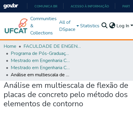
COMUNICA BR
ACESSO À INFORMAÇÃO
PARTI
IR
Communities
All of
PARA
&
Statistics
Log In
DSpace
O
Collections
CONTEÚDO
Home
FACULDADE DE ENGENHARIA
Programa de Pós-Graduação em Engenharia Civil (PPGEC)
Mestrado em Engenharia Civil
Mestrado em Engenharia Civil
Análise em multiescala de flexão de placas de concreto pelo método dos elementos de contorno
Análise em multiescala de flexão de
placas de concreto pelo método dos
elementos de contorno