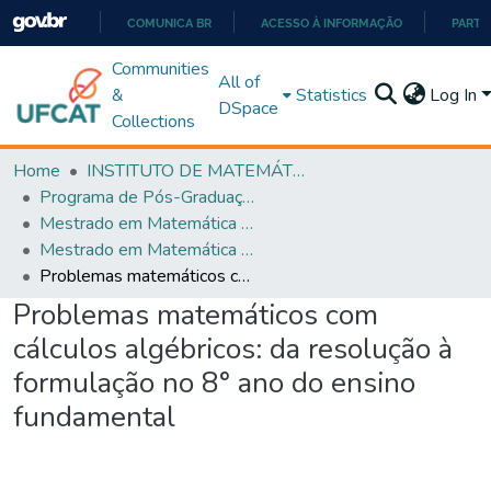
COMUNICA BR
ACESSO À INFORMAÇÃO
PARTI
IR
Communities
All of
PARA
&
Statistics
Log In
DSpace
O
Collections
CONTEÚDO
Home
INSTITUTO DE MATEMÁTICA E TECNOLOGIA
Programa de Pós-Graduação em Matemática (PROFMAT)
Mestrado em Matemática em Rede Nacional - PROFMAT
Mestrado em Matemática em Rede Nacional - PROFMAT
Problemas matemáticos com cálculos algébricos: da resolução à formulação no 8° ano do ensino fundamental
Problemas matemáticos com
cálculos algébricos: da resolução à
formulação no 8° ano do ensino
fundamental