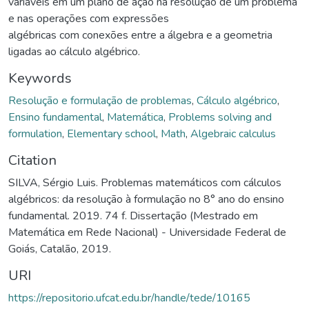
variáveis em um plano de ação na resolução de um problema
e nas operações com expressões
algébricas com conexões entre a álgebra e a geometria
ligadas ao cálculo algébrico.
Keywords
Resolução e formulação de problemas
,
Cálculo algébrico
,
Ensino fundamental
,
Matemática
,
Problems solving and
formulation
,
Elementary school
,
Math
,
Algebraic calculus
Citation
SILVA, Sérgio Luis. Problemas matemáticos com cálculos
algébricos: da resolução à formulação no 8° ano do ensino
fundamental. 2019. 74 f. Dissertação (Mestrado em
Matemática em Rede Nacional) - Universidade Federal de
Goiás, Catalão, 2019.
URI
https://repositorio.ufcat.edu.br/handle/tede/10165