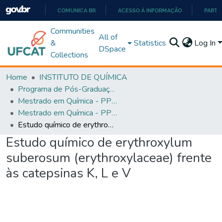
COMUNICA BR
ACESSO À INFORMAÇÃO
PARTI
IR
Communities
All of
PARA
&
Statistics
Log In
DSpace
O
Collections
CONTEÚDO
Home
INSTITUTO DE QUÍMICA
Programa de Pós-Graduação em Química - PPGQ
Mestrado em Química - PPGQ
Mestrado em Química - PPGQ
Estudo químico de erythroxylum suberosum (erythroxylaceae) frente às catepsinas K, L e V
Estudo químico de erythroxylum
suberosum (erythroxylaceae) frente
às catepsinas K, L e V