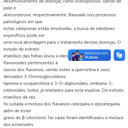
desenvolvimento de doenças como osteoporose, câncer de
pele e
aterosclerose, respectivamente. Baseado nos processos
patológicos em que
estas catepsinas estão envolvidas, a busca de inibidores
específicos pode ser
uma nova abordagem para o tratamento destas doenças. O
estudo do extrato
etanólico das folhas levou a identificação de quatro
flavonoides pertencentes à
classe dos flavonois, sendo estes a quercetina e seus
derivados 3-Omonoglicosídeos
hiperina e isoquercitrina e 3-O-diglicosídeo, ombuina-3-
rutinosídeo, todos já relatados para esta espécie. Do extrato
etanólico da raiz,
foi isolada a mistura dos flavanois catequina e epicatequina,
além do éster
graxo do β-sitosterol. No caule foram identificados a mistura
dos esteroides