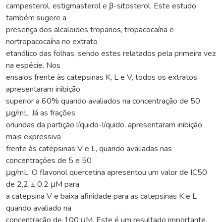
campesterol, estigmasterol e β-sitosterol. Este estudo
também sugere a
presença dos alcaloides tropanos, tropacocaína e
nortropacocaína no extrato
etanólico das folhas, sendo estes relatados pela primeira vez
na espécie. Nos
ensaios frente às catepsinas K, L e V, todos os extratos
apresentaram inibição
superior a 60% quando avaliados na concentração de 50
μg/mL. Já as frações
oriundas da partição líquido-líquido, apresentaram inibição
mais expressiva
frente às catepsinas V e L, quando avaliadas nas
concentrações de 5 e 50
μg/mL. O flavonol quercetina apresentou um valor de IC50
de 2,2 ± 0,2 μM para
a catepsina V e baixa afinidade para as catepsinas K e L
quando avaliado na
concentração de 100 μM. Este é um resultado importante,