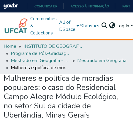
COMUNICA BR
ACESSO À INFORMAÇÃO
PARTI
IR
Communities
All of
PARA
&
Statistics
Log In
DSpace
O
Collections
CONTEÚDO
Home
INSTITUTO DE GEOGRAFIA
Programa de Pós-Graduação em Geografia - PPGGEO
Mestrado em Geografia - PPGGEO
Mestrado em Geografia
Mulheres e política de moradias populares: o caso do Residencial Campo Alegre Módulo Ecológico, no setor Sul da cidade de Uberlândia, Minas Gerais
Mulheres e política de moradias
populares: o caso do Residencial
Campo Alegre Módulo Ecológico,
no setor Sul da cidade de
Uberlândia, Minas Gerais