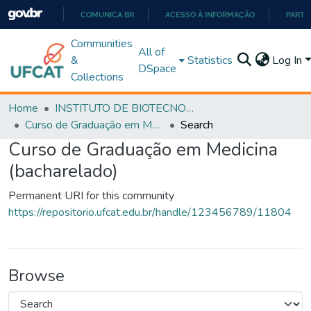
COMUNICA BR
ACESSO À INFORMAÇÃO
PARTI
IR
Communities
All of
PARA
&
Statistics
Log In
DSpace
O
Collections
CONTEÚDO
Home
INSTITUTO DE BIOTECNOLOGIA
Curso de Graduação em Medicina (bacharelado)
Search
Curso de Graduação em Medicina
(bacharelado)
Permanent URI for this community
https://repositorio.ufcat.edu.br/handle/123456789/11804
Browse