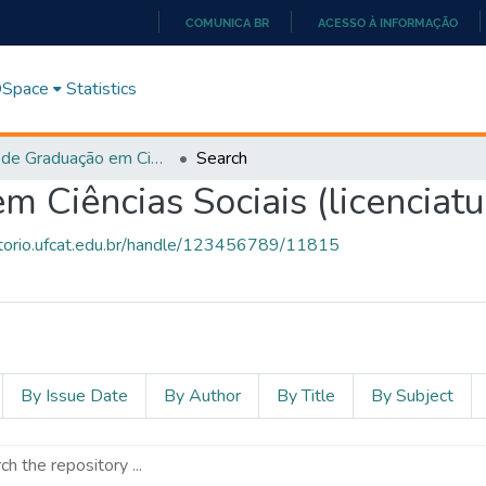
COMUNICA BR
ACESSO À INFORMAÇÃO
IR
PARA
 DSpace
Statistics
O
CONTEÚDO
Curso de Graduação em Ciências Sociais (licenciatura)
Search
 Ciências Sociais (licenciatu
sitorio.ufcat.edu.br/handle/123456789/11815
By Issue Date
By Author
By Title
By Subject