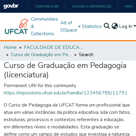
COMUNICA BR
ACESSO À INFORMAÇÃO
PARTI
IR
Communities
All of
PARA
&
Statistics
Log In
DSpace
O
Collections
CONTEÚDO
Home
FACULDADE DE EDUCAÇÃO
Curso de Graduação em Pedagogia (licenciatura)
Search
Curso de Graduação em Pedagogia
(licenciatura)
Permanent URI for this community
https://repositorio.ufcat.edu.br/handle/123456789/11791
O Curso de Pedagogia da UFCAT forma um profissional que
atua em várias instâncias da prática educativa, lida com fatos,
estruturas, processos e contextos referentes à educação,
em diferentes níveis e modalidades. Esta graduação se
define como um campo de estudos que investiga a natureza