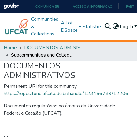
COMUNICA BR
ACESSO À INFORMAÇÃO
PARTI
IR
Communities
All of
PARA
&
Statistics
Log In
DSpace
O
Collections
CONTEÚDO
Home
DOCUMENTOS ADMINISTRATIVOS
Subcommunities and Collections
DOCUMENTOS
ADMINISTRATIVOS
Permanent URI for this community
https://repositorio.ufcat.edu.br/handle/123456789/12206
Documentos regulatórios no âmbito da Universidade
Federal e Catalão (UFCAT).