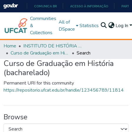
COMUNICA BR
ACESSO À INFORMAÇÃO
PARTI
IR
Communities
All of
PARA
&
Statistics
Log In
DSpace
O
Collections
CONTEÚDO
Home
INSTITUTO DE HISTÓRIA E CIÊNCIAS SOCIAIS
Curso de Graduação em História (bacharelado)
Search
Curso de Graduação em História
(bacharelado)
Permanent URI for this community
https://repositorio.ufcat.edu.br/handle/123456789/11814
Browse