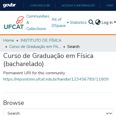
COMUNICA BR
ACESSO À INFORMAÇÃO
PARTI
IR
Communities
All of
PARA
&
Statistics
Log In
DSpace
O
Collections
CONTEÚDO
Home
INSTITUTO DE FÍSICA
Curso de Graduação em Física (bacharelado)
Search
Curso de Graduação em Física
(bacharelado)
Permanent URI for this community
https://repositorio.ufcat.edu.br/handle/123456789/11809
Browse