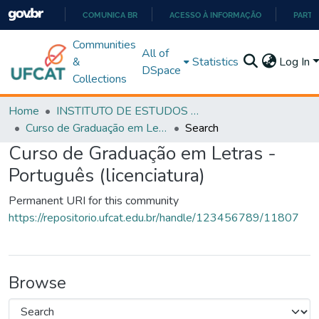
COMUNICA BR
ACESSO À INFORMAÇÃO
PARTI
IR
Communities
All of
PARA
&
Statistics
Log In
DSpace
O
Collections
CONTEÚDO
Home
INSTITUTO DE ESTUDOS DA LINGUAGEM
Curso de Graduação em Letras - Português (licenciatura)
Search
Curso de Graduação em Letras -
Português (licenciatura)
Permanent URI for this community
https://repositorio.ufcat.edu.br/handle/123456789/11807
Browse