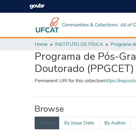
Communities & Collections
All of
Home
INSTITUTO DE FÍSICA
Programa de Pós-Grad
Doutorado (PPGCET)
Permanent URI for this collection
https://reposi
Browse
Search
By Issue Date
By Author