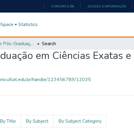
COMUNICA BR
ACESSO À INFORMAÇÃO
IR
PARA
 DSpace
Statistics
O
CONTEÚDO
Programa de Pós-Graduação em Ciências Exatas e Tecnológicas - Doutorado (PPGCET)
Search
uação em Ciências Exatas e 
torio.ufcat.edu.br/handle/123456789/12035
By Title
By Subject
By Subject Category