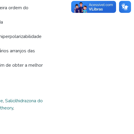
meira ordem do
da
iperpolarizabilidade
ários arranjos das
fim de obter a melhor
de
,
Salicilhidrazona do
 theory
,