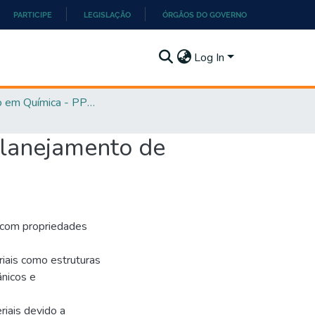
PARTICIPE
LEGISLAÇÃO
ÓRGÃOS DO GOVERNO
Log In
Mestrado em Química - PPGQ
lanejamento de
s com propriedades
iais como estruturas
nicos e
riais devido a