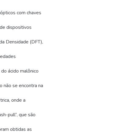
-ópticos com chaves
de dispositivos
 da Densidade (DFT),
iedades
a do ácido malônico
não se encontra na
rica, onde a
ush-pull”, que são
oram obtidas as