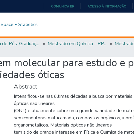
COMUNICA BR
ACESSO À INFORMAÇÃO
IR
PARA
 DSpace
Statistics
O
CONTEÚDO
Programa de Pós-Graduação em Química - PPGQ
Mestrado em Química - PPGQ
m molecular para estudo e p
edades óticas
Abstract
Intensificou-se nas últimas décadas a busca por materiai
ópticas não lineares
(ONL) e atualmente cobre uma grande variedade de mater
semicondutoras multicamada, compostos orgânicos, inorgâ
organometálicos. Materiais ópticos não lineares
tem sido de grande interesse em Física e Química de mate