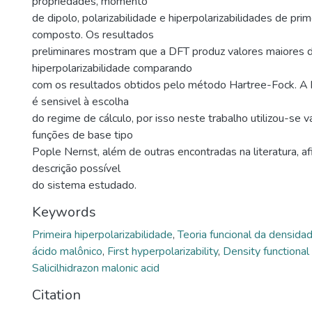
propriedades, momento
de dipolo, polarizabilidade e hiperpolarizabilidades de pri
composto. Os resultados
preliminares mostram que a DFT produz valores maiores 
hiperpolarizabilidade comparando
com os resultados obtidos pelo método Hartree-Fock. A h
é sensivel à escolha
do regime de cálculo, por isso neste trabalho utilizou-se v
funções de base tipo
Pople Nernst, além de outras encontradas na literatura, a
descrição possível
do sistema estudado.
Keywords
Primeira hiperpolarizabilidade
,
Teoria funcional da densida
ácido malônico
,
First hyperpolarizability
,
Density functional
Salicilhidrazon malonic acid
Citation