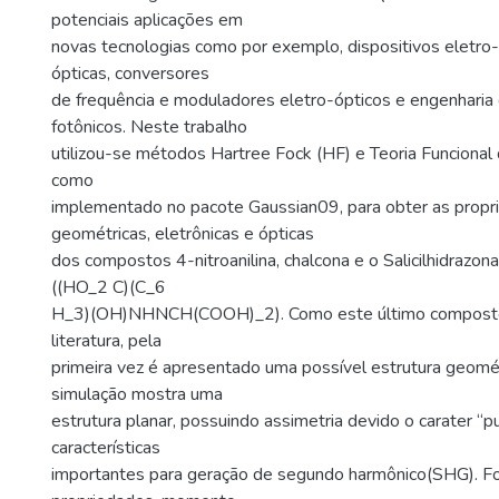
potenciais aplicações em
novas tecnologias como por exemplo, dispositivos eletro
ópticas, conversores
de frequência e moduladores eletro-ópticos e engenharia 
fotônicos. Neste trabalho
utilizou-se métodos Hartree Fock (HF) e Teoria Funcional
como
implementado no pacote Gaussian09, para obter as propr
geométricas, eletrônicas e ópticas
dos compostos 4-nitroanilina, chalcona e o Salicilhidrazon
((HO_2 C)(C_6
H_3)(OH)NHNCH(COOH)_2). Como este último composto 
literatura, pela
primeira vez é apresentado uma possível estrutura geomét
simulação mostra uma
estrutura planar, possuindo assimetria devido o carater “p
características
importantes para geração de segundo harmônico(SHG). F