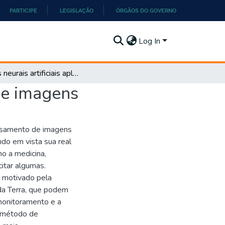
PARTICIPE
LEGISLAÇÃO
ÓRGÃOS DO GOVERNO
Log In
Redes neurais artificiais aplicadas à segmentação de imagens
de imagens
ssamento de imagens
ndo em vista sua real
mo a medicina,
itar algumas.
i motivado pela
 da Terra, que podem
monitoramento e a
o método de