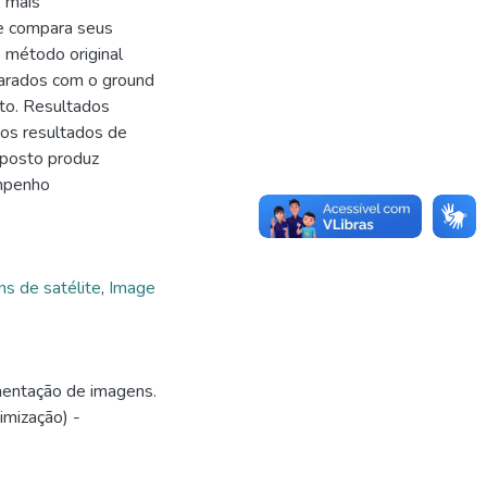
, mais
 e compara seus
 método original
mparados com o ground
to. Resultados
dos resultados de
posto produz
empenho
s de satélite
,
Image
gmentação de imagens.
mização) -