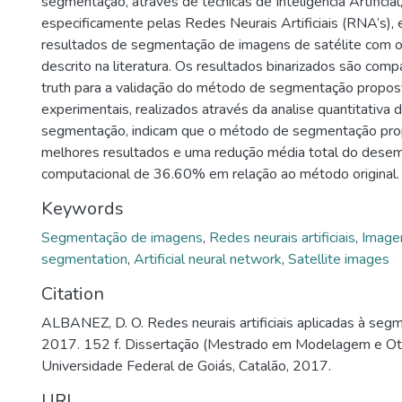
segmentação, através de técnicas de Inteligência Artificial
especificamente pelas Redes Neurais Artificiais (RNA’s),
resultados de segmentação de imagens de satélite com o
descrito na literatura. Os resultados binarizados são co
truth para a validação do método de segmentação propos
experimentais, realizados através da analise quantitativa 
segmentação, indicam que o método de segmentação pro
melhores resultados e uma redução média total do des
computacional de 36.60% em relação ao método original.
Keywords
Segmentação de imagens
,
Redes neurais artificiais
,
Imagen
segmentation
,
Artificial neural network
,
Satellite images
Citation
ALBANEZ, D. O. Redes neurais artificiais aplicadas à se
2017. 152 f. Dissertação (Mestrado em Modelagem e Oti
Universidade Federal de Goiás, Catalão, 2017.
URI