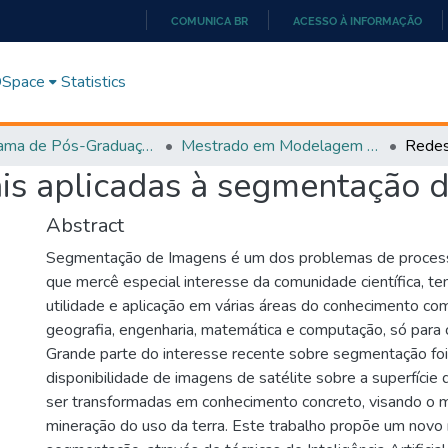
COMUNICA BR
ACESSO À INFORMAÇÃO
IR
PARA
 DSpace
Statistics
O
CONTEÚDO
Programa de Pós-Graduação em Modelagem e Otimização (PPGMO)
Mestrado em Modelagem e Otimização - PPGMO
iais aplicadas à segmentação 
Abstract
Segmentação de Imagens é um dos problemas de proce
que mercê especial interesse da comunidade científica, te
utilidade e aplicação em várias áreas do conhecimento co
geografia, engenharia, matemática e computação, só para c
Grande parte do interesse recente sobre segmentação fo
disponibilidade de imagens de satélite sobre a superfície
ser transformadas em conhecimento concreto, visando o 
mineração do uso da terra. Este trabalho propõe um nov