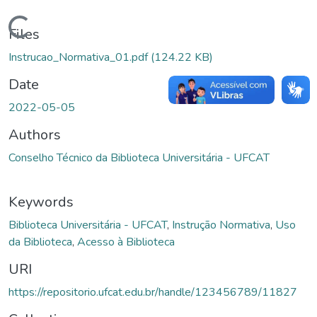
Loading...
Files
Instrucao_Normativa_01.pdf
(124.22 KB)
Date
2022-05-05
Authors
Conselho Técnico da Biblioteca Universitária - UFCAT
Keywords
Biblioteca Universitária - UFCAT
,
Instrução Normativa
,
Uso
da Biblioteca
,
Acesso à Biblioteca
URI
https://repositorio.ufcat.edu.br/handle/123456789/11827