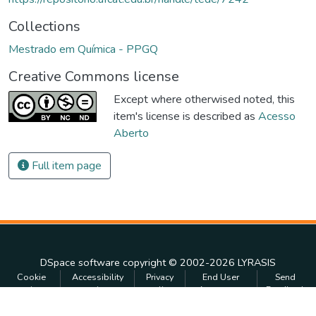
Collections
Mestrado em Química - PPGQ
Creative Commons license
Except where otherwised noted, this
item's license is described as
Acesso
Aberto
Full item page
DSpace software
copyright © 2002-2026
LYRASIS
Cookie
Accessibility
Privacy
End User
Send
settings
settings
policy
Agreement
Feedback