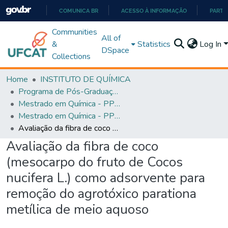
COMUNICA BR
ACESSO À INFORMAÇÃO
PARTI
IR
Communities
All of
PARA
&
Statistics
Log In
DSpace
O
Collections
CONTEÚDO
Home
INSTITUTO DE QUÍMICA
Programa de Pós-Graduação em Química - PPGQ
Mestrado em Química - PPGQ
Mestrado em Química - PPGQ
Avaliação da fibra de coco (mesocarpo do fruto de Cocos nucifera L.) como adsorvente para remoção do agrotóxico parationa metílica de meio aquoso
Avaliação da fibra de coco
(mesocarpo do fruto de Cocos
nucifera L.) como adsorvente para
remoção do agrotóxico parationa
metílica de meio aquoso