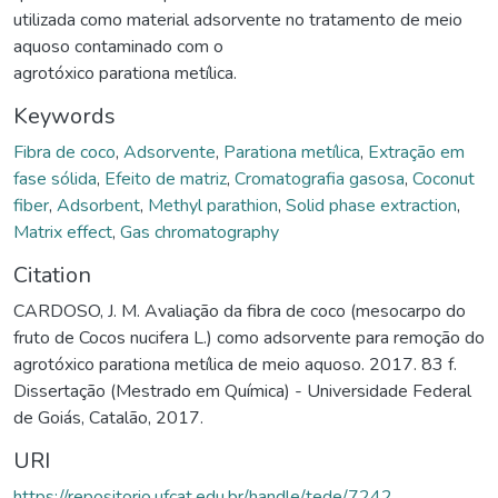
utilizada como material adsorvente no tratamento de meio
aquoso contaminado com o
agrotóxico parationa metílica.
Keywords
Fibra de coco
,
Adsorvente
,
Parationa metílica
,
Extração em
fase sólida
,
Efeito de matriz
,
Cromatografia gasosa
,
Coconut
fiber
,
Adsorbent
,
Methyl parathion
,
Solid phase extraction
,
Matrix effect
,
Gas chromatography
Citation
CARDOSO, J. M. Avaliação da fibra de coco (mesocarpo do
fruto de Cocos nucifera L.) como adsorvente para remoção do
agrotóxico parationa metílica de meio aquoso. 2017. 83 f.
Dissertação (Mestrado em Química) - Universidade Federal
de Goiás, Catalão, 2017.
URI
https://repositorio.ufcat.edu.br/handle/tede/7242