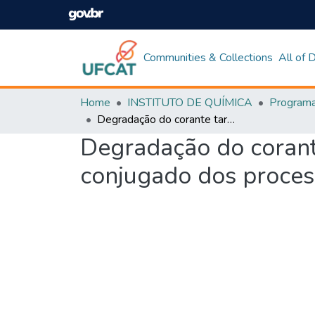
Communities & Collections
All of
Home
INSTITUTO DE QUÍMICA
Degradação do corante tartrazina utilizando o TiO2: Ce em um sistema conjugado dos processos eletroquímico/fotocatalítico
Degradação do corant
conjugado dos process