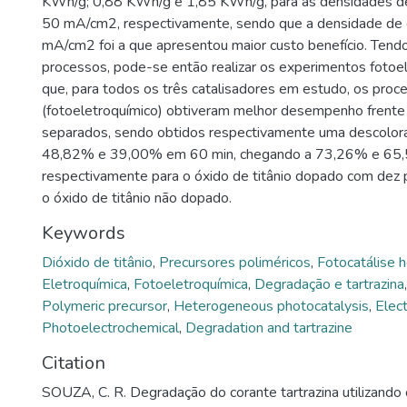
KWh/g; 0,88 KWh/g e 1,85 KWh/g, para as densidades de
50 mA/cm2, respectivamente, sendo que a densidade de 
mA/cm2 foi a que apresentou maior custo benefício. Tendo
processos, pode-se então realizar os experimentos fotoe
que, para todos os três catalisadores em estudo, os pro
(fotoeletroquímico) obtiveram melhor desempenho frente
separados, sendo obtidos respectivamente uma descolor
48,82% e 39,00% em 60 min, chegando a 73,26% e 65
respectivamente para o óxido de titânio dopado com dez p
o óxido de titânio não dopado.
Keywords
Dióxido de titânio
,
Precursores poliméricos
,
Fotocatálise 
Eletroquímica
,
Fotoeletroquímica
,
Degradação e tartrazina
Polymeric precursor
,
Heterogeneous photocatalysis
,
Elec
Photoelectrochemical
,
Degradation and tartrazine
Citation
SOUZA, C. R. Degradação do corante tartrazina utilizando