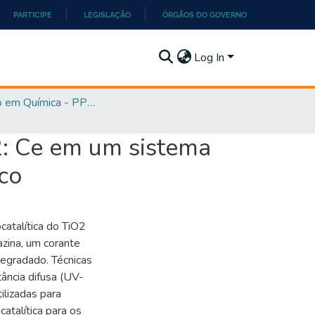
PARTICIPE
LEGISLAÇÃO
ÓRGÃOS DO GOVERNO
Log In
Mestrado em Química - PPGQ
2: Ce em um sistema
co
catalítica do TiO2
azina, um corante
degradado. Técnicas
tância difusa (UV-
ilizadas para
catalítica para os