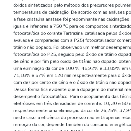
óxidos sintetizados pelo método dos precursores poliméri
temperaturas de calcinação. De acordo com as análises por
a fase cristalina anatase foi predominante nas calcinaçõe
iguais e inferiores a 750 °C para os compostos sintetiza
fotocatalítica do corante Tartrazina, catalisada pelos óxidos
avaliada e comparadas com a P25( fotocatalisador comerci
titânio não dopado. Foi observado um melhor desempenho
fotocatalítica do P25, seguido pelo óxido de titânio dopa
de cério e por fim pelo óxido de titânio não dopado, obt
uma eliminação da cor de 100 %; 45,92% e 33,89% em 6
71,18% e 57% em 120 min respectivamente para o óxido
com dez por cento de cério e o óxido de titânio não dopad
Dessa forma fica evidente que a dopagem do material me
desempenho fotocatalítico. Para o acoplamento das técnic
eletrólises em três densidades de corrente: 10; 30 e 5
respectivamente uma eliminação da cor de 26,25%; 37,
neste caso, a eficiência do processo não está apenas rela
remoção da cor, depende também do consumo energético,