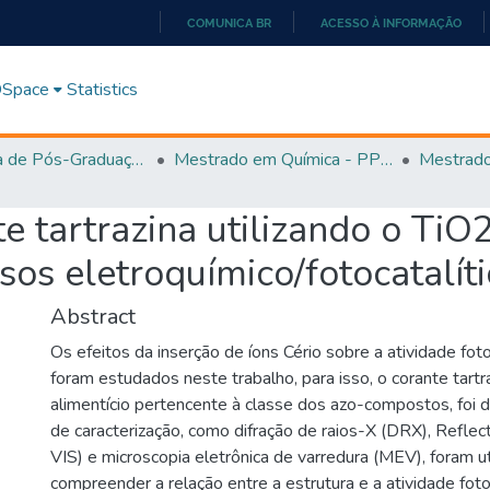
COMUNICA BR
ACESSO À INFORMAÇÃO
IR
PARA
 DSpace
Statistics
O
CONTEÚDO
Programa de Pós-Graduação em Química - PPGQ
Mestrado em Química - PPGQ
e tartrazina utilizando o TiO
os eletroquímico/fotocatalíti
Abstract
Os efeitos da inserção de íons Cério sobre a atividade foto
foram estudados neste trabalho, para isso, o corante tartr
alimentício pertencente à classe dos azo-compostos, foi 
de caracterização, como difração de raios-X (DRX), Reflec
VIS) e microscopia eletrônica de varredura (MEV), foram ut
compreender a relação entre a estrutura e a atividade foto