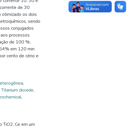
 corrente 10; 30 e
corrente de 30
 otimizado os dois
letroquímicos, sendo
cessos conjugados
 aos processos
ação de 100 %;
,54% em 120 min
or cento de cério e
heterogênea
,
,
Titanium dioxide
,
trochemical
,
 o TiO2: Ce em um