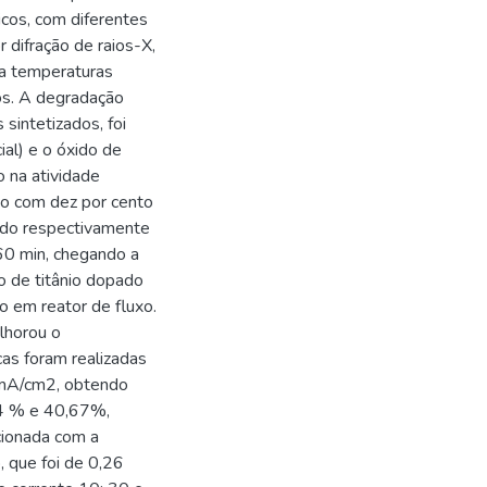
cos, com diferentes
 difração de raios-X,
s a temperaturas
dos. A degradação
 sintetizados, foi
al) e o óxido de
 na atividade
do com dez por cento
endo respectivamente
0 min, chegando a
 de titânio dopado
o em reator de fluxo.
lhorou o
as foram realizadas
0 mA/cm2, obtendo
94 % e 40,67%,
cionada com a
 que foi de 0,26