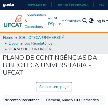
COMUNICA BR
ACESSO À INFORMAÇÃO
PARTI
IR
Communities
All of
PARA
&
Statistics
Log In
DSpace
O
Collections
CONTEÚDO
Home
BIBLIOTECA UNIVERSITÁRIA
Documentos Regulatórios e Instruções
PLANO DE CONTINGÊNCIAS DA BIBLIOTECA UNIVERSITÁRIA - UFCAT
PLANO DE CONTINGÊNCIAS DA
BIBLIOTECA UNIVERSITÁRIA -
UFCAT
Simple item page
dc.contributor.author
Barbosa, Marcio Luiz Fernandes