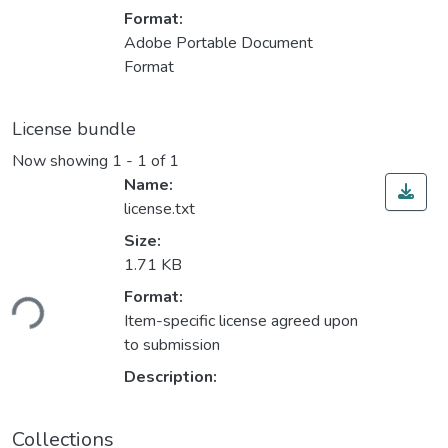
Format:
Adobe Portable Document
Format
License bundle
Now showing
1 - 1 of 1
Name:
license.txt
Size:
1.71 KB
Format:
ding...
Item-specific license agreed upon
to submission
Description:
Collections