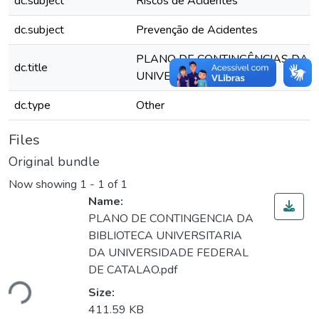
dc.subject
Riscos de Acidentes
dc.subject
Prevenção de Acidentes
PLANO DE CONTINGÊNCIAS DA B
dc.title
UNIVERSITÁRIA - UFCAT
dc.type
Other
Files
Original bundle
Now showing
1 - 1 of 1
Name:
PLANO DE CONTINGENCIA DA
BIBLIOTECA UNIVERSITARIA
DA UNIVERSIDADE FEDERAL
DE CATALAO.pdf
ding...
Size:
411.59 KB