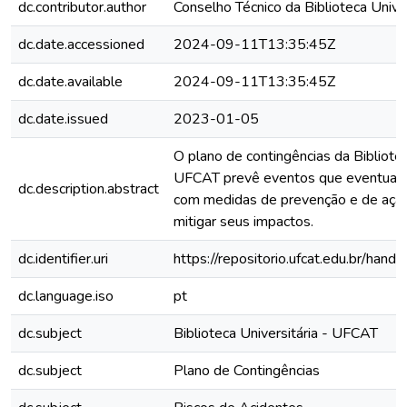
dc.contributor.author
Conselho Técnico da Biblioteca Unive
dc.date.accessioned
2024-09-11T13:35:45Z
dc.date.available
2024-09-11T13:35:45Z
dc.date.issued
2023-01-05
O plano de contingências da Bibliotec
UFCAT prevê eventos que eventualm
dc.description.abstract
com medidas de prevenção e de açã
mitigar seus impactos.
dc.identifier.uri
https://repositorio.ufcat.edu.br/h
dc.language.iso
pt
dc.subject
Biblioteca Universitária - UFCAT
dc.subject
Plano de Contingências