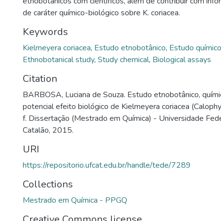
etnobotânicos com científicos, além de contribuir com inf
de caráter químico-biológico sobre K. coriacea.
Keywords
Kielmeyera coriacea
,
Estudo etnobotânico
,
Estudo químic
Ethnobotanical study
,
Study chemical
,
Biological assays
Citation
BARBOSA, Luciana de Souza. Estudo etnobotânico, químic
potencial efeito biológico de Kielmeyera coriacea (Calop
f. Dissertação (Mestrado em Química) - Universidade Fede
Catalão, 2015.
URI
https://repositorio.ufcat.edu.br/handle/tede/7289
Collections
Mestrado em Química - PPGQ
Creative Commons license