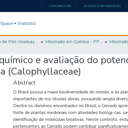
COMUNICA BR
ACESSO À INFORMAÇÃO
IR
PARA
 DSpace
Statistics
O
CONTEÚDO
Programa de Pós-Graduação em Química - PPGQ
Mestrado em Química - PPGQ
químico e avaliação do potenci
a (Calophyllaceae)
Abstract
O Brasil possui a maior biodiversidade do mundo, e as pla
importantes de mo-léculas ativas, possuindo ampla diversi
Dentre os domínios encontrados no Brasil, o Cerrado apr
fonte de plantas medicinais com atividades biológi-cas, s
identificação de moléculas bioativas. Neste contexto, es
pertencentes ao Cerrado podem contribuir significativame