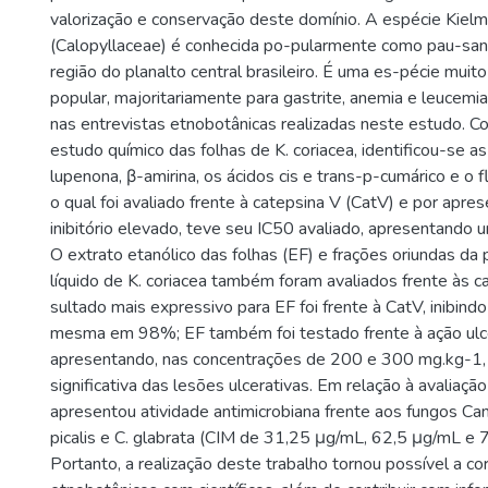
valorização e conservação deste domínio. A espécie Kielm
(Calopyllaceae) é conhecida po-pularmente como pau-sant
região do planalto central brasileiro. É uma es-pécie muito
popular, majoritariamente para gastrite, anemia e leucemi
nas entrevistas etnobotânicas realizadas neste estudo. C
estudo químico das folhas de K. coriacea, identificou-se as
lupenona, β-amirina, os ácidos cis e trans-p-cumárico e o f
o qual foi avaliado frente à catepsina V (CatV) e por apre
inibitório elevado, teve seu IC50 avaliado, apresentando 
O extrato etanólico das folhas (EF) e frações oriundas da p
líquido de K. coriacea também foram avaliados frente às ca
sultado mais expressivo para EF foi frente à CatV, inibindo
mesma em 98%; EF também foi testado frente à ação ulc
apresentando, nas concentrações de 200 e 300 mg.kg-1, 
significativa das lesões ulcerativas. Em relação à avaliação
apresentou atividade antimicrobiana frente aos fungos Cand
picalis e C. glabrata (CIM de 31,25 μg/mL, 62,5 μg/mL e 
Portanto, a realização deste trabalho tornou possível a c