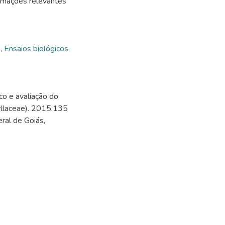
ormações relevantes
o
,
Ensaios biológicos
,
o e avaliação do
hyllaceae). 2015.135
ral de Goiás,