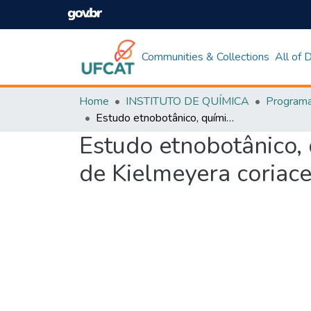
Communities & Collections
All of
Home
INSTITUTO DE QUÍMICA
Estudo etnobotânico, químico e avaliação do potencial efeito biológico de Kielmeyera coriacea (Calophyllaceae)
Estudo etnobotânico, 
de Kielmeyera coriace