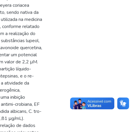
eyera coriacea
o, sendo nativa da
 utilizada na medicina
a, conforme relatado
om a realização do
 substâncias lupeol,
lavonoide quercetina,
sentar um potencial
um valor de 2,2 μM.
artição líquido-
tepsinas, e o re-
 a atividade da
erogênica,
uma inibição
 antimi-crobiana, EF
ida albicans, C. tro-
7,81 μg/mL).
orrelação de dados