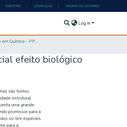
PARTICIPE
LEGISLAÇÃO
ÓRGÃOS DO GOVERNO
Log In
Mestrado em Química - PPGQ
al efeito biológico
ntas são fontes
dade estrutural.
esenta uma grande
endo promissor para a
tudos so-bre espécies
nte para a