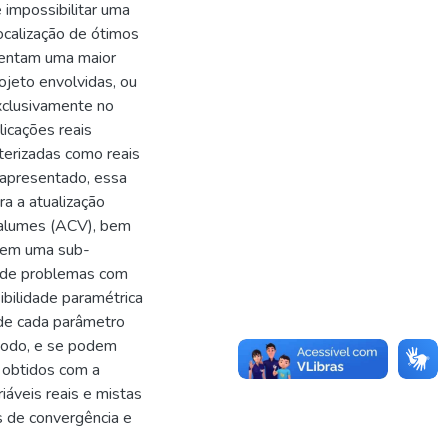
 impossibilitar uma
ocalização de ótimos
esentam uma maior
ojeto envolvidas, ou
xclusivamente no
licações reais
terizadas como reais
oi apresentado, essa
a a atualização
galumes (ACV), bem
 em uma sub-
o de problemas com
bilidade paramétrica
 de cada parâmetro
todo, e se podem
 obtidos com a
áveis reais e mistas
s de convergência e