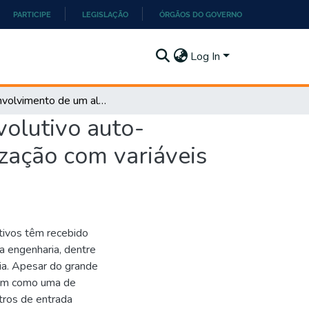
PARTICIPE
LEGISLAÇÃO
ÓRGÃOS DO GOVERNO
Log In
Desenvolvimento de um algoritmo de otimização evolutivo auto-adaptativo para a resolução de problemas de otimização com variáveis mistas
olutivo auto-
zação com variáveis
tivos têm recebido
a engenharia, dentre
ia. Apesar do grande
tam como uma de
tros de entrada