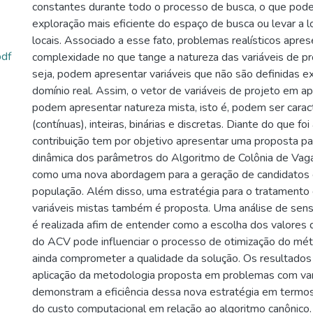
constantes durante todo o processo de busca, o que pode
exploração mais eficiente do espaço de busca ou levar a l
locais. Associado a esse fato, problemas realísticos apr
pdf
complexidade no que tange a natureza das variáveis de pr
seja, podem apresentar variáveis que não são definidas e
domínio real. Assim, o vetor de variáveis de projeto em ap
podem apresentar natureza mista, isto é, podem ser carac
(contínuas), inteiras, binárias e discretas. Diante do que f
contribuição tem por objetivo apresentar uma proposta par
dinâmica dos parâmetros do Algoritmo de Colônia de Va
como uma nova abordagem para a geração de candidatos
população. Além disso, uma estratégia para o tratament
variáveis mistas também é proposta. Uma análise de sensi
é realizada afim de entender como a escolha dos valores
do ACV pode influenciar o processo de otimização do mé
ainda comprometer a qualidade da solução. Os resultados
aplicação da metodologia proposta em problemas com vari
demonstram a eficiência dessa nova estratégia em termo
do custo computacional em relação ao algoritmo canônico.