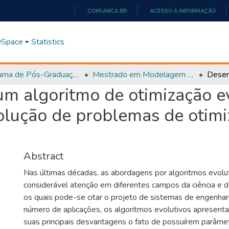
COMUNICA BR
ACESSO À INFORMAÇÃO
IR
PARA
 DSpace
Statistics
O
CONTEÚDO
Programa de Pós-Graduação em Modelagem e Otimização (PPGMO)
Mestrado em Modelagem e Otimização - PPGMO
m algoritmo de otimização ev
solução de problemas de otimi
Abstract
Nas últimas décadas, as abordagens por algoritmos evolu
considerável atenção em diferentes campos da ciência e d
os quais pode-se citar o projeto de sistemas de engenhar
número de aplicações, os algoritmos evolutivos apresen
suas principais desvantagens o fato de possuírem parâme