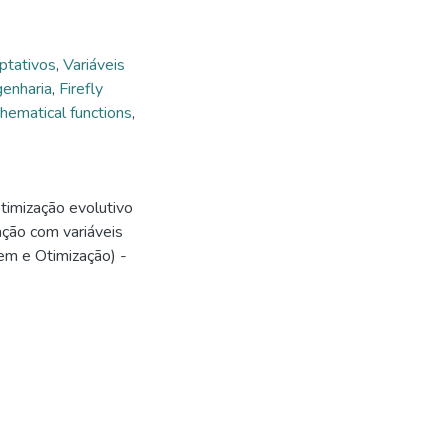
ptativos
,
Variáveis
genharia
,
Firefly
hematical functions
,
imização evolutivo
ação com variáveis
em e Otimização) -