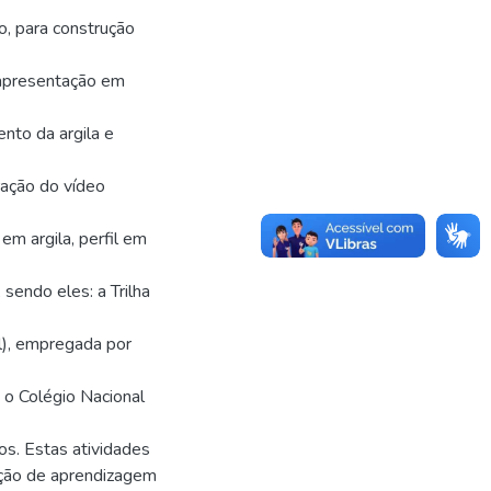
o, para construção
a apresentação em
nto da argila e
ração do vídeo
m argila, perfil em
 sendo eles: a Trilha
al), empregada por
 o Colégio Nacional
os. Estas atividades
rução de aprendizagem