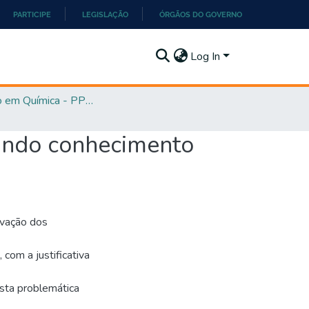
PARTICIPE
LEGISLAÇÃO
ÓRGÃOS DO GOVERNO
Log In
Mestrado em Química - PPGQ
uindo conhecimento
ivação dos
 com a justificativa
esta problemática