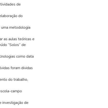
atividades de
 elaboração do
m uma metodologia
r as aulas teóricas e
teúdo “Solos” de
tecnologias como data
lvidas foram dividas
ento do trabalho,
 escola-campo
 e investigação de