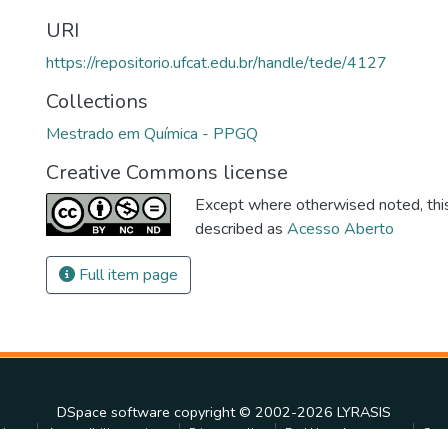
URI
https://repositorio.ufcat.edu.br/handle/tede/4127
Collections
Mestrado em Química - PPGQ
Creative Commons license
Except where otherwised noted, this 
described as
Acesso Aberto
Full item page
DSpace software
copyright © 2002-2026
LYRASIS
tings
Accessibility settings
Privacy policy
End User Agreement
Sen