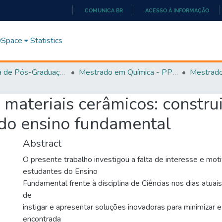
COMUNICA BR
ACESSO À INFORMAÇÃO
IR
PARA
 DSpace
Statistics
O
CONTEÚDO
Programa de Pós-Graduação em Química - PPGQ
Mestrado em Química - PPGQ
s materiais cerâmicos: constr
 do ensino fundamental
Abstract
O presente trabalho investigou a falta de interesse e mot
estudantes do Ensino
Fundamental frente à disciplina de Ciências nos dias atuais,
de
instigar e apresentar soluções inovadoras para minimizar 
encontrada