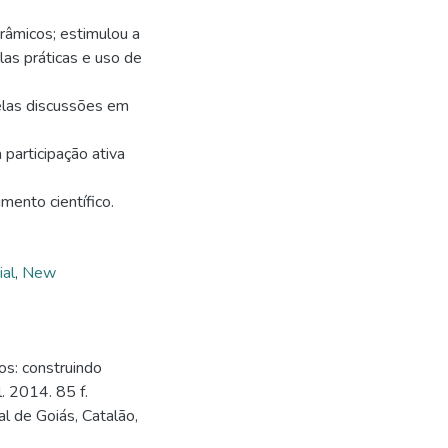
râmicos; estimulou a
las práticas e uso de
pelas discussões em
 participação ativa
mento científico.
ial
,
New
os: construindo
. 2014. 85 f.
l de Goiás, Catalão,