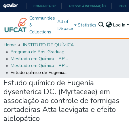
COMUNICA BR
ACESSO À INFORMAÇÃO
PARTI
IR
Communities
All of
PARA
&
Statistics
Log In
DSpace
O
Collections
CONTEÚDO
Home
INSTITUTO DE QUÍMICA
Programa de Pós-Graduação em Química - PPGQ
Mestrado em Química - PPGQ
Mestrado em Química - PPGQ
Estudo químico de Eugenia dysenterica DC. (Myrtaceae) em associação ao controle de formigas cortadeiras Atta laevigata e efeito alelopático
Estudo químico de Eugenia
dysenterica DC. (Myrtaceae) em
associação ao controle de formigas
cortadeiras Atta laevigata e efeito
alelopático