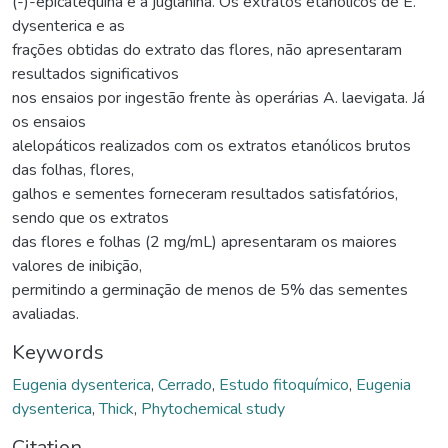
(-)-epicatequina e a juglanina. Os extratos etanólicos de E.
dysenterica e as
frações obtidas do extrato das flores, não apresentaram
resultados significativos
nos ensaios por ingestão frente às operárias A. laevigata. Já
os ensaios
alelopáticos realizados com os extratos etanólicos brutos
das folhas, flores,
galhos e sementes forneceram resultados satisfatórios,
sendo que os extratos
das flores e folhas (2 mg/mL) apresentaram os maiores
valores de inibição,
permitindo a germinação de menos de 5% das sementes
avaliadas.
Keywords
Eugenia dysenterica
,
Cerrado
,
Estudo fitoquímico
,
Eugenia
dysenterica
,
Thick
,
Phytochemical study
Citation